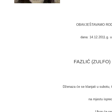
OBAVJEŠTAVAMO RODB
dana: 14.12.2011.g. u 
FAZLIĆ (ZULFO)
Dženaza će se klanjati u subotu
,
na mjestu ispre
Ukop će se