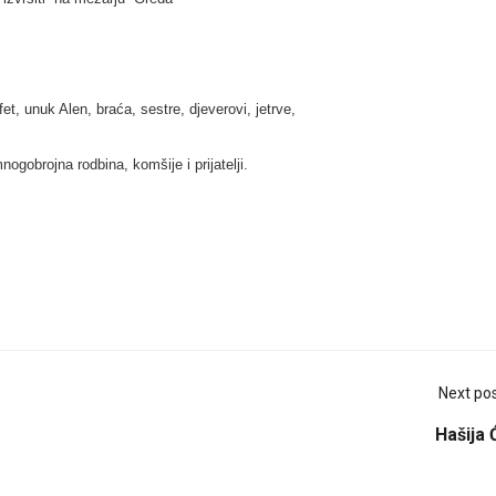
et, unuk Alen, braća, sestre, djeverovi, jetrve,
nogobrojna rodbina, komšije i prijatelji.
Next po
Hašija 