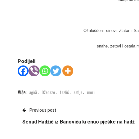
Ožalošćeni: sinovi: Zlatan i Saf
snahe, zetovi i ostala m
Podijeli
Više:
agići
Dženaze
fazlić
safija
umrli
,
,
,
,
Previous post
Senad Hadžić iz Banovića krenuo pješke na hadž