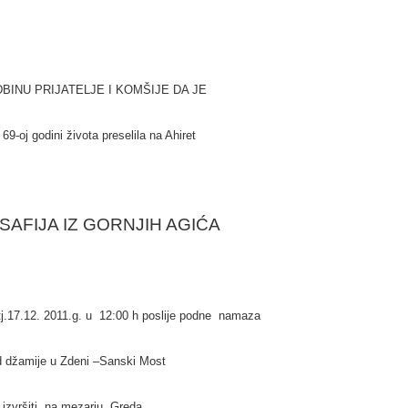
INU PRIJATELJE I KOMŠIJE DA JE
69-oj godini života preselila na Ahiret
 SAFIJA IZ GORNJIH AGIĆA
 tj.17.12. 2011.g. u 12:00 h poslije podne namaza
d džamije u Zdeni –Sanski Most
 izvršiti na mezarju Greda