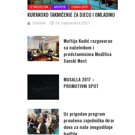
IZ MEDŽLISA
MEKTEB
OBAVIJESTI
KUR'ANSKO TAKMIČENJE ZA DJECU I OMLADINU
Urednik
24. Septembra 2021.
Muftija Kudić razgovarao
sa načelnikom i
predstavnicima Medžlisa
Sanski Most
MUSALLA 2017 –
PROMOTIVNI SPOT
Uz prigodan program
proučena zajednička ikrar
dova za naše ovogodišnje
hadžije