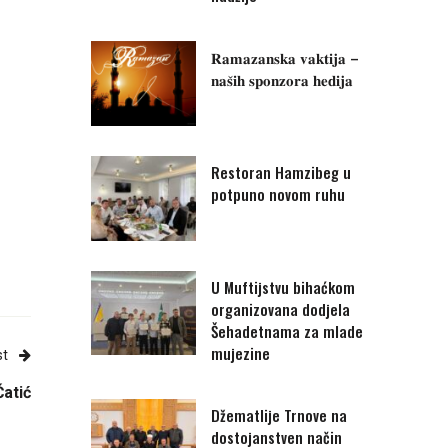
𝐑𝐚𝐦𝐚𝐳𝐚𝐧𝐬𝐤𝐚 𝐯𝐚𝐤𝐭𝐢𝐣𝐚 –
𝐧𝐚𝐬̌𝐢𝐡 𝐬𝐩𝐨𝐧𝐳𝐨𝐫𝐚 𝐡𝐞𝐝𝐢𝐣𝐚
Restoran Hamzibeg u
potpuno novom ruhu
U Muftijstvu bihaćkom
organizovana dodjela
Šehadetnama za mlade
mujezine
st
Ćatić
Džematlije Trnove na
dostojanstven način