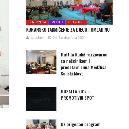
IZ MEDŽLISA
MEKTEB
OBAVIJESTI
KUR'ANSKO TAKMIČENJE ZA DJECU I OMLADINU
Urednik
24. Septembra 2021.
Muftija Kudić razgovarao
sa načelnikom i
predstavnicima Medžlisa
Sanski Most
MUSALLA 2017 –
PROMOTIVNI SPOT
Uz prigodan program