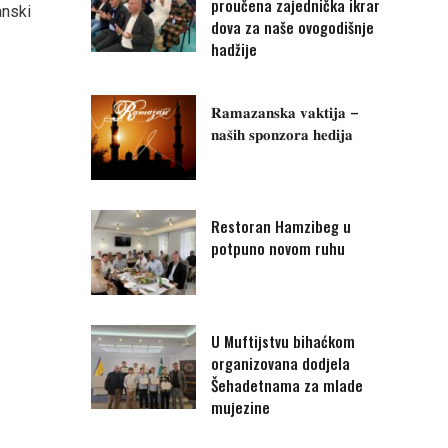
proučena zajednička ikrar
anski
dova za naše ovogodišnje
hadžije
𝐑𝐚𝐦𝐚𝐳𝐚𝐧𝐬𝐤𝐚 𝐯𝐚𝐤𝐭𝐢𝐣𝐚 –
𝐧𝐚𝐬̌𝐢𝐡 𝐬𝐩𝐨𝐧𝐳𝐨𝐫𝐚 𝐡𝐞𝐝𝐢𝐣𝐚
Restoran Hamzibeg u
potpuno novom ruhu
U Muftijstvu bihaćkom
organizovana dodjela
Šehadetnama za mlade
mujezine