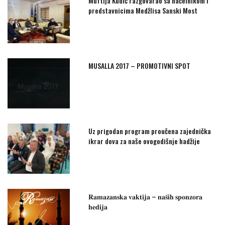
Muftija Kudić razgovarao sa načelnikom i
predstavnicima Medžlisa Sanski Most
MUSALLA 2017 – PROMOTIVNI SPOT
Uz prigodan program proučena zajednička
ikrar dova za naše ovogodišnje hadžije
𝐑𝐚𝐦𝐚𝐳𝐚𝐧𝐬𝐤𝐚 𝐯𝐚𝐤𝐭𝐢𝐣𝐚 – 𝐧𝐚𝐬̌𝐢𝐡 𝐬𝐩𝐨𝐧𝐳𝐨𝐫𝐚
𝐡𝐞𝐝𝐢𝐣𝐚