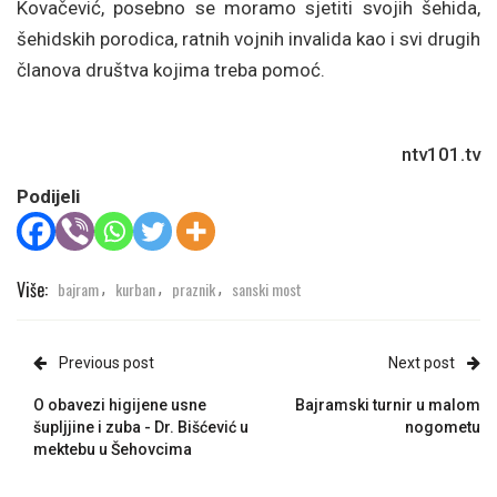
Kovačević, posebno se moramo sjetiti svojih šehida,
šehidskih porodica, ratnih vojnih invalida kao i svi drugih
članova društva kojima treba pomoć.
ntv101.tv
Podijeli
Više:
bajram
kurban
praznik
sanski most
,
,
,
Previous post
Next post
O obavezi higijene usne
Bajramski turnir u malom
šupljjine i zuba - Dr. Bišćević u
nogometu
mektebu u Šehovcima