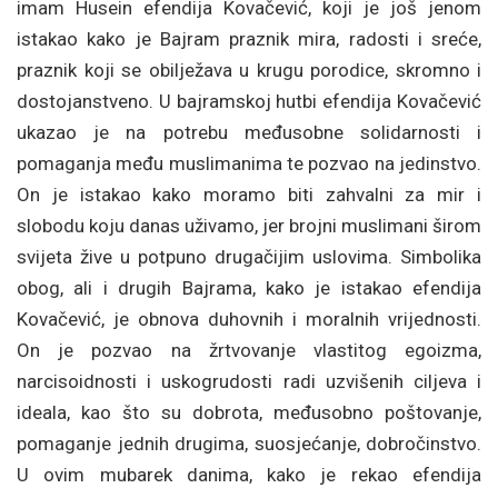
imam Husein efendija Kovačević, koji je još jenom
istakao kako je Bajram praznik mira, radosti i sreće,
praznik koji se obilježava u krugu porodice, skromno i
dostojanstveno. U bajramskoj hutbi efendija Kovačević
ukazao je na potrebu međusobne solidarnosti i
pomaganja među muslimanima te pozvao na jedinstvo.
On je istakao kako moramo biti zahvalni za mir i
slobodu koju danas uživamo, jer brojni muslimani širom
svijeta žive u potpuno drugačijim uslovima. Simbolika
obog, ali i drugih Bajrama, kako je istakao efendija
Kovačević, je obnova duhovnih i moralnih vrijednosti.
On je pozvao na žrtvovanje vlastitog egoizma,
narcisoidnosti i uskogrudosti radi uzvišenih ciljeva i
ideala, kao što su dobrota, međusobno poštovanje,
pomaganje jednih drugima, suosjećanje, dobročinstvo.
U ovim mubarek danima, kako je rekao efendija