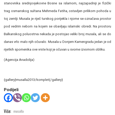
stanovnika srednjovjekovne Bosne sa islamom, najzapadniji je fizički
trag osmanskog sultana Mehmeda Fatiha, ostavljen prilikom pohoda u
toj zemlji. Musala je riječ turskog porijekla i njome se označava prostor
pod vedrim nebom na kojem se obavljaju islamski obredi. Na prostoru
Balkanskog poluostrva nekada je postojao veliki broj musala, ali se do
danas vrlo malo njih očuvalo. Musala u Donjem Kamengradu jedan je od
rijetkih spomenika ove vrste koji je očuvan u svome izvornom obliku.
(Agencija Anadolija)
{gallery}musalla2013/komplet{/gallery}
Podijeli
Više:
musalla