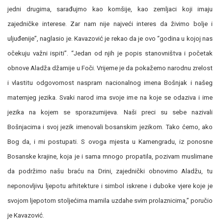
jedni drugima, sarađujmo kao komšije, kao zemljaci koji imaju
zajedničke interese. Zar nam nije najveći interes da živimo bolje i
uljuđenije”, naglasio je. Kavazović je rekao da je ovo “godina u kojoj nas
očekuju važni ispiti”. “Jedan od njih je popis stanovništva i početak
obnove Aladža džamije u Foči. Vrijeme je da pokažemo narodnu zrelost
i vlastitu odgovornost naspram nacionalnog imena Bošnjak i našeg
maternjeg jezika. Svaki narod ima svoje ime na koje se odaziva i ime
jezika na kojem se sporazumijeva. Naši preci su sebe nazivali
Bošnjacima i svoj jezik imenovali bosanskim jezikom. Tako ćemo, ako
Bog da, i mi postupati. S ovoga mjesta u Kamengradu, iz ponosne
Bosanske krajine, koja je i sama mnogo propatila, pozivam muslimane
da podržimo našu braću na Drini, zajednički obnovimo Aladžu, tu
neponovljivu ljepotu arhitekture i simbol iskrene i duboke vjere koje je
svojom ljepotom stoljećima mamila uzdahe svim prolaznicima,” poručio
je Kavazović.