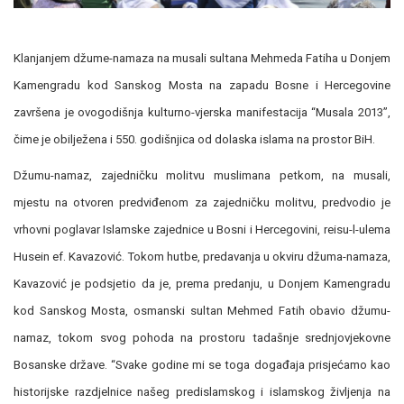
Klanjanjem džume-namaza na musali sultana Mehmeda Fatiha u Donjem
Kamengradu kod Sanskog Mosta na zapadu Bosne i Hercegovine
završena je ovogodišnja kulturno-vjerska manifestacija “Musala 2013”,
čime je obilježena i 550. godišnjica od dolaska islama na prostor BiH.
Džumu-namaz, zajedničku molitvu muslimana petkom, na musali,
mjestu na otvoren predviđenom za zajedničku molitvu, predvodio je
vrhovni poglavar Islamske zajednice u Bosni i Hercegovini, reisu-l-ulema
Husein ef. Kavazović. Tokom hutbe, predavanja u okviru džuma-namaza,
Kavazović je podsjetio da je, prema predanju, u Donjem Kamengradu
kod Sanskog Mosta, osmanski sultan Mehmed Fatih obavio džumu-
namaz, tokom svog pohoda na prostoru tadašnje srednjovjekovne
Bosanske države. “Svake godine mi se toga događaja prisjećamo kao
historijske razdjelnice našeg predislamskog i islamskog življenja na