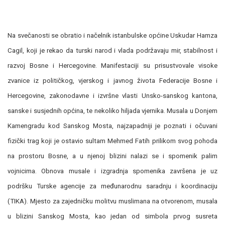
Na svečanosti se obratio i načelnik istanbulske općine Uskudar Hamza
Cagil, koji je rekao da turski narod i vlada podržavaju mir, stabilnost i
razvoj Bosne i Hercegovine. Manifestaciji su prisustvovale visoke
zvanice iz političkog, vjerskog i javnog života Federacije Bosne i
Hercegovine, zakonodavne i izvršne vlasti Unsko-sanskog kantona,
sanske i susjednih općina, te nekoliko hiljada vjernika. Musala u Donjem
Kamengradu kod Sanskog Mosta, najzapadniji je poznati i očuvani
fizički trag koji je ostavio sultam Mehmed Fatih prilikom svog pohoda
na prostoru Bosne, a u njenoj blizini nalazi se i spomenik palim
vojnicima. Obnova musale i izgradnja spomenika završena je uz
podršku Turske agencije za međunarodnu saradnju i koordinaciju
(TIKA). Mjesto za zajedničku molitvu muslimana na otvorenom, musala
u blizini Sanskog Mosta, kao jedan od simbola prvog susreta