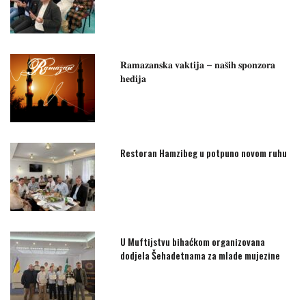
𝐑𝐚𝐦𝐚𝐳𝐚𝐧𝐬𝐤𝐚 𝐯𝐚𝐤𝐭𝐢𝐣𝐚 – 𝐧𝐚𝐬̌𝐢𝐡 𝐬𝐩𝐨𝐧𝐳𝐨𝐫𝐚
𝐡𝐞𝐝𝐢𝐣𝐚
Restoran Hamzibeg u potpuno novom ruhu
U Muftijstvu bihaćkom organizovana
dodjela Šehadetnama za mlade mujezine