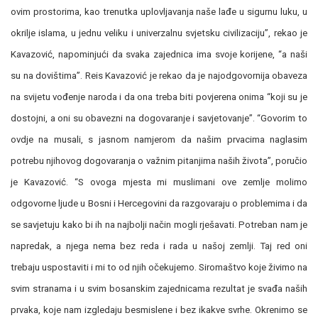
ovim prostorima, kao trenutka uplovljavanja naše lađe u sigurnu luku, u
okrilje islama, u jednu veliku i univerzalnu svjetsku civilizaciju”, rekao je
Kavazović, napominjući da svaka zajednica ima svoje korijene, “a naši
su na dovištima”. Reis Kavazović je rekao da je najodgovornija obaveza
na svijetu vođenje naroda i da ona treba biti povjerena onima “koji su je
dostojni, a oni su obavezni na dogovaranje i savjetovanje”. “Govorim to
ovdje na musali, s jasnom namjerom da našim prvacima naglasim
potrebu njihovog dogovaranja o važnim pitanjima naših života”, poručio
je Kavazović. “S ovoga mjesta mi muslimani ove zemlje molimo
odgovorne ljude u Bosni i Hercegovini da razgovaraju o problemima i da
se savjetuju kako bi ih na najbolji način mogli rješavati. Potreban nam je
napredak, a njega nema bez reda i rada u našoj zemlji. Taj red oni
trebaju uspostaviti i mi to od njih očekujemo. Siromaštvo koje živimo na
svim stranama i u svim bosanskim zajednicama rezultat je svađa naših
prvaka, koje nam izgledaju besmislene i bez ikakve svrhe. Okrenimo se