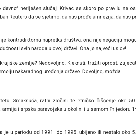
 davno” neriješen slučaj. Krivac se skoro po pravilu ne os
treban Reuters da se sjetimo, da nas prođe amnezija, da nas 
nije kontradiktorna napretku društva, ona nije negacija mo
ućnosti svih naroda u ovoj državi. Ona je najveći uslov!
rajiške zemlje? Nedovoljno. Kleknuti, tražiti oprost, zajeca
o temelju nakaradnog uređenja države. Dovoljno, možda.
etu. Smaknuća, ratni zločini te etničko čišćenje oko 50
 armija i srpska paravojska u okolini i u samom Prijedoru 
a je u periodu od 1991. do 1995. ubijeno ili nestalo oko 5