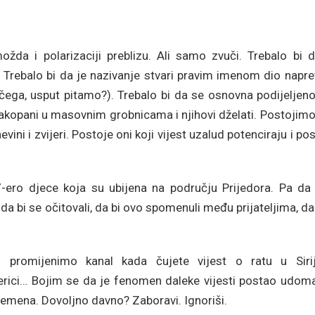
ožda i polarizaciji preblizu. Ali samo zvuči. Trebalo bi d
. Trebalo bi da je nazivanje stvari pravim imenom dio napre
e čega, usput pitamo?). Trebalo bi da se osnovna podijeljen
akopani u masovnim grobnicama i njihovi dželati. Postojimo
evini i zvijeri. Postoje oni koji vijest uzalud potenciraju i po
7-ero djece koja su ubijena na području Prijedora. Pa da l
da bi se očitovali, da bi ovo spomenuli među prijateljima, d
 promijenimo kanal kada čujete vijest o ratu u Sirij
merici… Bojim se da je fenomen daleke vijesti postao udom
j vremena. Dovoljno davno? Zaboravi. Ignoriši.