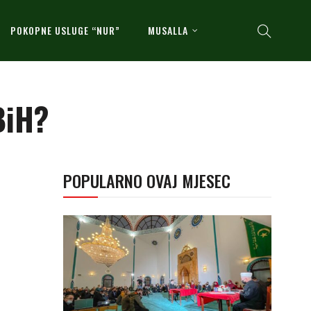
POKOPNE USLUGE “NUR”
MUSALLA
BiH?
POPULARNO OVAJ MJESEC