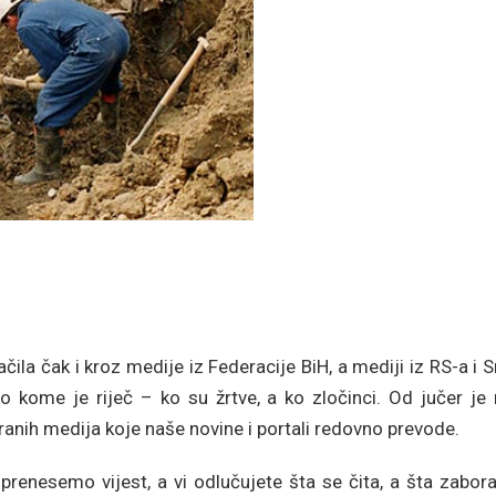
ila čak i kroz medije iz Federacije BiH, a mediji iz RS-a i S
 kome je riječ – ko su žrtve, a ko zločinci. Od jučer je r
tranih medija koje naše novine i portali redovno prevode.
enesemo vijest, a vi odlučujete šta se čita, a šta zaborav