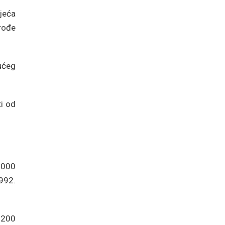
jeća
prođe
gućeg
ti od
.000
1992.
.200