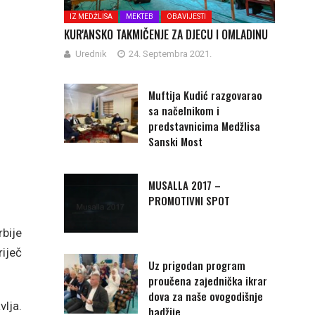
IZ MEDŽLISA
MEKTEB
OBAVIJESTI
KUR'ANSKO TAKMIČENJE ZA DJECU I OMLADINU
Urednik
24. Septembra 2021.
Muftija Kudić razgovarao
sa načelnikom i
predstavnicima Medžlisa
Sanski Most
MUSALLA 2017 –
PROMOTIVNI SPOT
rbije
iječ
Uz prigodan program
proučena zajednička ikrar
dova za naše ovogodišnje
lja.
hadžije