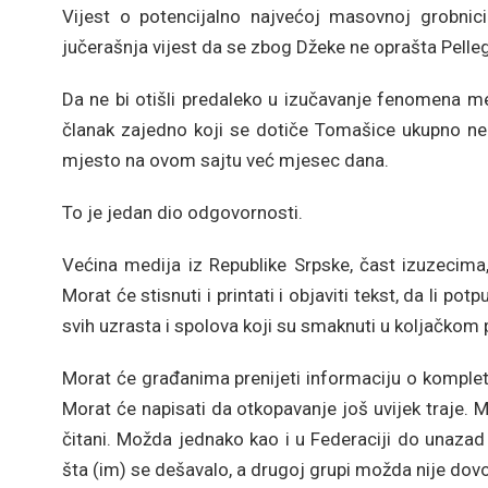
Vijest o potencijalno najvećoj masovnoj grobnici
jučerašnja vijest da se zbog Džeke ne oprašta Pelleg
Da ne bi otišli predaleko u izučavanje fenomena 
članak zajedno koji se dotiče Tomašice ukupno nem
mjesto na ovom sajtu već mjesec dana.
To je jedan dio odgovornosti.
Većina medija iz Republike Srpske, čast izuzecima
Morat će stisnuti i printati i objaviti tekst, da li pot
svih uzrasta i spolova koji su smaknuti u koljačkom
Morat će građanima prenijeti informaciju o kompletno
Morat će napisati da otkopavanje još uvijek traje. Mor
čitani. Možda jednako kao i u Federaciji do unazad
šta (im) se dešavalo, a drugoj grupi možda nije dovol