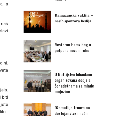
a, a
𝐑𝐚𝐦𝐚𝐳𝐚𝐧𝐬𝐤𝐚 𝐯𝐚𝐤𝐭𝐢𝐣𝐚 –
𝐧𝐚𝐬̌𝐢𝐡 𝐬𝐩𝐨𝐧𝐳𝐨𝐫𝐚 𝐡𝐞𝐝𝐢𝐣𝐚
 naš
lazi
Restoran Hamzibeg u
potpuno novom ruhu
ini.
rvata
U Muftijstvu bihaćkom
organizovana dodjela
Šehadetnama za mlade
jela.
mujezine
 biti
jete
Džematlije Trnove na
ilo.
dostojanstven način