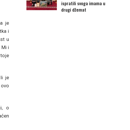
ispratili svoga imama u
drugi džemat
a je
tka i
ost u
 Mi i
stoje
i je
a ovo
i, o
aćen