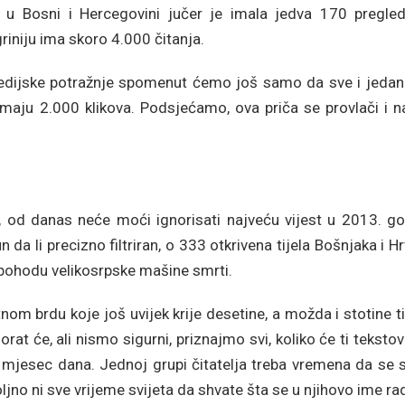
 u Bosni i Hercegovini jučer je imala jedva 170 pregled
riniju ima skoro 4.000 čitanja.
medijske potražnje spomenut ćemo još samo da sve i jedan
aju 2.000 klikova. Podsjećamo, ova priča se provlači i na
, od danas neće moći ignorisati najveću vijest u 2013. god
pun da li precizno filtriran, o 333 otkrivena tijela Bošnjaka i H
 pohodu velikosrpske mašine smrti.
m brdu koje još uvijek krije desetine, a možda i stotine ti
at će, ali nismo sigurni, priznajmo svi, koliko će ti tekstovi
 mjesec dana. Jednoj grupi čitatelja treba vremena da se s
jno ni sve vrijeme svijeta da shvate šta se u njihovo ime rad