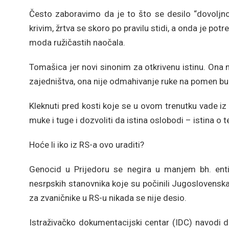
Često zaboravimo da je to što se desilo “dovoljno
krivim, žrtva se skoro po pravilu stidi, a onda je po
moda ružičastih naočala.
Tomašica jer novi sinonim za otkrivenu istinu. Ona 
zajedništva, ona nije odmahivanje ruke na pomen bud
Kleknuti pred kosti koje se u ovom trenutku vade iz k
muke i tuge i dozvoliti da istina oslobodi – istina 
Hoće li iko iz RS-a ovo uraditi?
Genocid u Prijedoru se negira u manjem bh. entit
nesrpskih stanovnika koje su počinili Jugoslovenska
za zvaničnike u RS-u nikada se nije desio.
Istraživačko dokumentacijski centar (IDC) navodi d