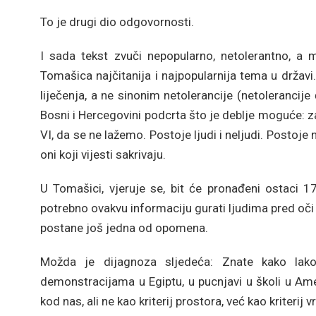
To je drugi dio odgovornosti.
I sada tekst zvuči nepopularno, netolerantno, a m
Tomašica najčitanija i najpopularnija tema u državi
liječenja, a ne sinonim netolerancije (netolerancij
Bosni i Hercegovini podcrta što je deblje moguće: z
VI, da se ne lažemo. Postoje ljudi i neljudi. Postoje n
oni koji vijesti sakrivaju.
U Tomašici, vjeruje se, bit će pronađeni ostaci 1
potrebno ovakvu informaciju gurati ljudima pred oči 
postane još jedna od opomena.
Možda je dijagnoza sljedeća: Znate kako lako
demonstracijama u Egiptu, u pucnjavi u školi u A
kod nas, ali ne kao kriterij prostora, već kao kriteri