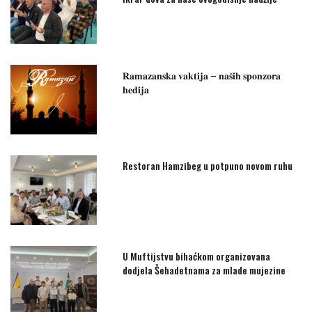
𝐑𝐚𝐦𝐚𝐳𝐚𝐧𝐬𝐤𝐚 𝐯𝐚𝐤𝐭𝐢𝐣𝐚 – 𝐧𝐚𝐬̌𝐢𝐡 𝐬𝐩𝐨𝐧𝐳𝐨𝐫𝐚
𝐡𝐞𝐝𝐢𝐣𝐚
Restoran Hamzibeg u potpuno novom ruhu
U Muftijstvu bihaćkom organizovana
dodjela Šehadetnama za mlade mujezine