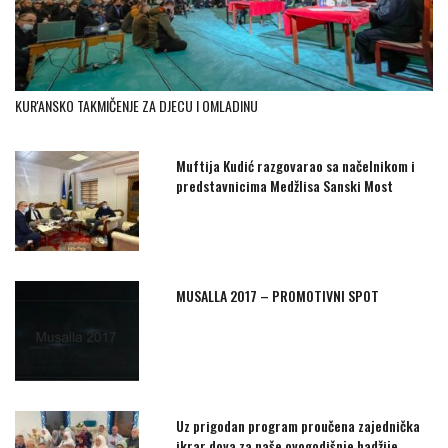
KUR'ANSKO TAKMIČENJE ZA DJECU I OMLADINU
Muftija Kudić razgovarao sa načelnikom i
predstavnicima Medžlisa Sanski Most
MUSALLA 2017 – PROMOTIVNI SPOT
Uz prigodan program proučena zajednička
ikrar dova za naše ovogodišnje hadžije