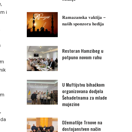
,
om i
𝐑𝐚𝐦𝐚𝐳𝐚𝐧𝐬𝐤𝐚 𝐯𝐚𝐤𝐭𝐢𝐣𝐚 –
𝐧𝐚𝐬̌𝐢𝐡 𝐬𝐩𝐨𝐧𝐳𝐨𝐫𝐚 𝐡𝐞𝐝𝐢𝐣𝐚
a
a
Restoran Hamzibeg u
potpuno novom ruhu
im
nik
U Muftijstvu bihaćkom
organizovana dodjela
im
Šehadetnama za mlade
mujezine
,
 da
Džematlije Trnove na
dostojanstven način