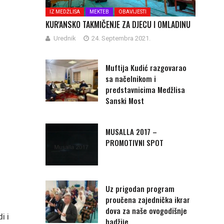
IZ MEDŽLISA
MEKTEB
OBAVIJESTI
KUR'ANSKO TAKMIČENJE ZA DJECU I OMLADINU
Urednik
24. Septembra 2021.
Muftija Kudić razgovarao
sa načelnikom i
predstavnicima Medžlisa
Sanski Most
MUSALLA 2017 –
PROMOTIVNI SPOT
Uz prigodan program
proučena zajednička ikrar
dova za naše ovogodišnje
i i
hadžije