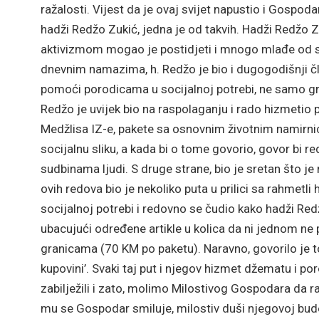
ražalosti. Vijest da je ovaj svijet napustio i Gosp
hadži Redžo Zukić, jedna je od takvih. Hadži Redžo Z
aktivizmom mogao je postidjeti i mnogo mlađe od se
dnevnim namazima, h. Redžo je bio i dugogodišnji čla
pomoći porodicama u socijalnoj potrebi, ne samo gr
Redžo je uvijek bio na raspolaganju i rado hizmetio
Medžlisa IZ-e, pakete sa osnovnim životnim namirni
socijalnu sliku, a kada bi o tome govorio, govor bi
sudbinama ljudi. S druge strane, bio je sretan što j
ovih redova bio je nekoliko puta u prilici sa rahmetl
socijalnoj potrebi i redovno se čudio kako hadži Re
ubacujući određene artikle u kolica da ni jednom ne
granicama (70 KM po paketu). Naravno, govorilo je to
kupovini’. Svaki taj put i njegov hizmet džematu i po
zabilježili i zato, molimo Milostivog Gospodara da r
mu se Gospodar smiluje, milostiv duši njegovoj bude