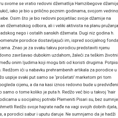
odaru svome se vratio redovni džematlija Hamzibegove džamije
ukić, iako je bio u prilično poznim godinama, svojom vedrin
be. Osim što je bio redovni posjetilac svoje džamije na
n džematskog odbora, ali i veliki aktivista na planu pružanj
adskog nego i ostalih sanskih džemata. Dugi niz godina h.
 pomenute porodice dostavljajući im, ispred socijalnog fond
cama. Znao je za svaku takvu porodicu predstaviti njenu
 redovno završavao dubokim uzdahom, žaleći za teškim životn
e među onim ljudima koji mogu biti od koristi drugima. Potpis
i h. Redžom ići u nabavku prehrambenih artikala za porodice u
džo uspije svaki put samo se ‘prošetati’ marketom pri tom
 pogleda cijenu, a da na kasi iznos redovno bude u predviđen
 samo o tome koliko je puta h. Redžo već bio u takvoj ‘hair
rodicama u socijalnoj potrebi Plemeniti Pisari su, bez sumnje
ahmetli Redžo svoje hajrate nađe na vagi svojih dobrih djela,
, a porodici sabur i uputu daruje. Ne sumnjamo da je hadži