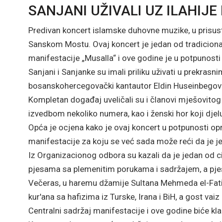
SANJANI UŽIVALI UZ ILAHIJE
Predivan koncert islamske duhovne muzike, u prisustv
Sanskom Mostu. Ovaj koncert je jedan od tradicional
manifestacije „Musalla“ i ove godine je u potpunost
Sanjani i Sanjanke su imali priliku uživati u prekrasni
bosanskohercegovački kantautor Eldin Huseinbegović,
Kompletan događaj uveličali su i članovi mješovitog 
izvedbom nekoliko numera, kao i ženski hor koji djelu
Opća je ocjena kako je ovaj koncert u potpunosti op
manifestacije za koju se već sada može reći da je j
Iz Organizacionog odbora su kazali da je jedan od cil
pjesama sa plemenitim porukama i sadržajem, a pje
Večeras, u haremu džamije Sultana Mehmeda el-Fati
kur'ana sa hafizima iz Turske, Irana i BiH, a gost vaiz 
Centralni sadržaj manifestacije i ove godine biće 