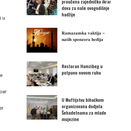
proučena zajednička ikrar
dova za naše ovogodišnje
hadžije
i u
𝐑𝐚𝐦𝐚𝐳𝐚𝐧𝐬𝐤𝐚 𝐯𝐚𝐤𝐭𝐢𝐣𝐚 –
𝐧𝐚𝐬̌𝐢𝐡 𝐬𝐩𝐨𝐧𝐳𝐨𝐫𝐚 𝐡𝐞𝐝𝐢𝐣𝐚
Restoran Hamzibeg u
potpuno novom ruhu
je
toar
U Muftijstvu bihaćkom
organizovana dodjela
er
Šehadetnama za mlade
mujezine