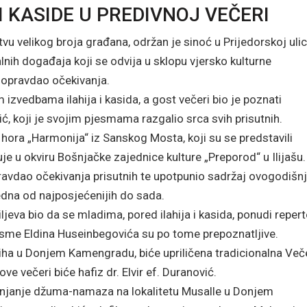
 I KASIDE U PREDIVNOJ VEČERI
u velikog broja građana, održan je sinoć u Prijedorskoj ulic
nih događaja koji se odvija u sklopu vjersko kulturne
i opravdao očekivanja.
m izvedbama ilahija i kasida, a gost večeri bio je poznati
 koji je svojim pjesmama razgalio srca svih prisutnih.
hora „Harmonija“ iz Sanskog Mosta, koji su se predstavili
je u okviru Bošnjačke zajednice kulture „Preporod“ u Ilijašu.
ravdao očekivanja prisutnih te upotpunio sadržaj ovogodišn
edna od najposjećenijih do sada.
jeva bio da se mladima, pored ilahija i kasida, ponudi reper
sme Eldina Huseinbegovića su po tome prepoznatljive.
ha u Donjem Kamengradu, biće upriličena tradicionalna Več
ove večeri biće hafiz dr. Elvir ef. Duranović.
klanjanje džuma-namaza na lokalitetu Musalle u Donjem