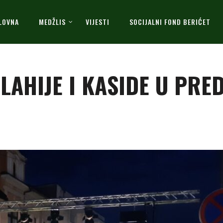
LOVNA
MEDŽLIS
VIJESTI
SOCIJALNI FOND BERIĆET
ILAHIJE I KASIDE U PRE