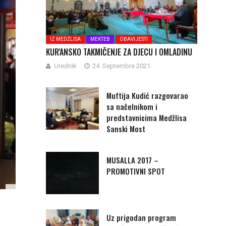
IZ MEDŽLISA
MEKTEB
OBAVIJESTI
KUR'ANSKO TAKMIČENJE ZA DJECU I OMLADINU
Urednik
24. Septembra 2021.
Muftija Kudić razgovarao
sa načelnikom i
predstavnicima Medžlisa
Sanski Most
MUSALLA 2017 –
PROMOTIVNI SPOT
Uz prigodan program