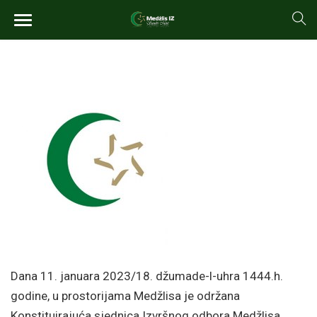
Dana 11. januara 2023/18. džumade-l-uhra 1444.h.
godine, u prostorijama Medžlisa je održana
Konstituirajuća sjednica Izvršnog odbora Medžlisa