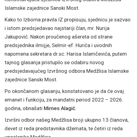
Islamske zajednice Sanski Most.
Kako to Izborna pravila IZ propisuju, sjednicu je sazvao
i istom predsjedavao najstariji član, mr. Nurija
Jakupović. Nakon proučenog ašereta od strane
predsjednika ilmijje, Selmir-ef. Hurića i uvodnih
napomena sekretara dr.sc. Harisa Islamčevića, putem
tajnog glasanja pristupilo se odabiru novog
predsjedavajućeg Izvršnog odbora Medžlisa Islamske
zajednice Sanski Most.
Po okončanom glasanju, konstatovano je da će ovaj
emanet i funkciju, za mandatni period 2022 – 2026.
godina, obnašati
Mirnes Alagić
.
Izvršni odbor našeg Medžlisa broji ukupno 13 članova,
devet iz reda predstavnika džemata, te četiri iz reda