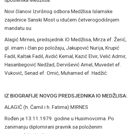
uposlenika Medžlisa.
Novi članovi Izvršnog odbora Medžlisa Islamske
zajednice Sanski Most u idućem četverogodišnjem
mandatu su:
Alagić Mirnes, predsjednik IO Medžlisa, Mirza ef. Žerić,
gl. imam i član po položaju, Jakupović Nurija, Krupić
Fadil, Kaltak Fadil, Avdić Kemal, Kazić Elvir, Velić Admir,
Hasanbegović Nedžad, Dervišević Amel, Muvedet ef.
Vuković, Senad ef. Omić, Muhamed ef. Hadžić.
IZ BIOGRAFIJE NOVOG PREDSJEDNIKA IO MEDŽLISA:
ALAGIĆ (h. Ćamil i h. Fatima) MIRNES
Rođen je 13.11.1979. godine u Husimovcima. Po
zanimanju diplomirani pravnik sa položenim