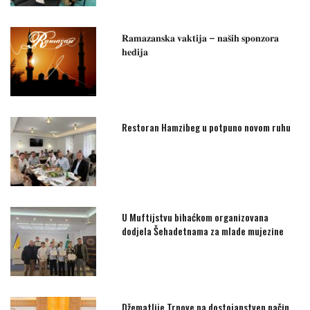
𝐑𝐚𝐦𝐚𝐳𝐚𝐧𝐬𝐤𝐚 𝐯𝐚𝐤𝐭𝐢𝐣𝐚 – 𝐧𝐚𝐬̌𝐢𝐡 𝐬𝐩𝐨𝐧𝐳𝐨𝐫𝐚
𝐡𝐞𝐝𝐢𝐣𝐚
Restoran Hamzibeg u potpuno novom ruhu
U Muftijstvu bihaćkom organizovana
dodjela Šehadetnama za mlade mujezine
Džematlije Trnove na dostojanstven način