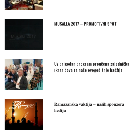
MUSALLA 2017 – PROMOTIVNI SPOT
Uz prigodan program proučena zajednička
ikrar dova za naše ovogodišnje hadžije
𝐑𝐚𝐦𝐚𝐳𝐚𝐧𝐬𝐤𝐚 𝐯𝐚𝐤𝐭𝐢𝐣𝐚 – 𝐧𝐚𝐬̌𝐢𝐡 𝐬𝐩𝐨𝐧𝐳𝐨𝐫𝐚
𝐡𝐞𝐝𝐢𝐣𝐚