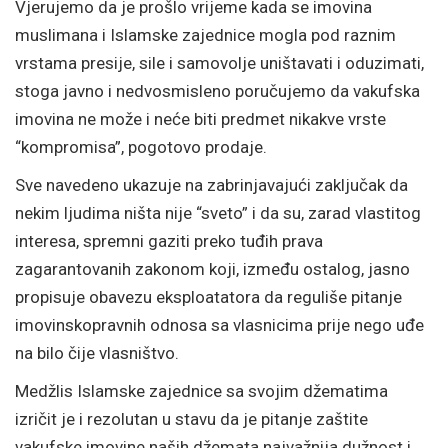
Vjerujemo da je prošlo vrijeme kada se imovina
muslimana i Islamske zajednice mogla pod raznim
vrstama presije, sile i samovolje uništavati i oduzimati,
stoga javno i nedvosmisleno poručujemo da vakufska
imovina ne može i neće biti predmet nikakve vrste
“kompromisa”, pogotovo prodaje.
Sve navedeno ukazuje na zabrinjavajući zaključak da
nekim ljudima ništa nije “sveto” i da su, zarad vlastitog
interesa, spremni gaziti preko tuđih prava
zagarantovanih zakonom koji, između ostalog, jasno
propisuje obavezu eksploatatora da reguliše pitanje
imovinskopravnih odnosa sa vlasnicima prije nego uđe
na bilo čije vlasništvo.
Medžlis Islamske zajednice sa svojim džematima
izričit je i rezolutan u stavu da je pitanje zaštite
vakufske imovine naših džemata najvažnija dužnost i