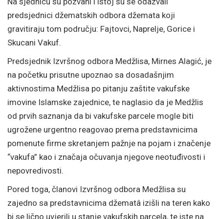
Na sjednicu su pozvani i istoj su se odazvali
predsjednici džematskih odbora džemata koji
gravitiraju tom području: Fajtovci, Naprelje, Gorice i
Skucani Vakuf.
Predsjednik Izvršnog odbora Medžlisa, Mirnes Alagić, je
na početku prisutne upoznao sa dosadašnjim
aktivnostima Medžlisa po pitanju zaštite vakufske
imovine Islamske zajednice, te naglasio da je Medžlis
od prvih saznanja da bi vakufske parcele mogle biti
ugrožene urgentno reagovao prema predstavnicima
pomenute firme skretanjem pažnje na pojam i značenje
“vakufa” kao i značaja očuvanja njegove neotuđivosti i
nepovredivosti.
Pored toga, članovi Izvršnog odbora Medžlisa su
zajedno sa predstavnicima džematâ izišli na teren kako
bi se lično uvjerili u stanje vakufskih parcela, te iste na