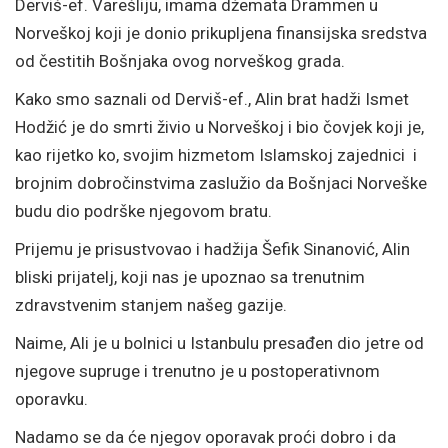
Derviš-ef. Varešliju, imama džemata Drammen u
Norveškoj koji je donio prikupljena finansijska sredstva
od čestitih Bošnjaka ovog norveškog grada.
Kako smo saznali od Derviš-ef., Alin brat hadži Ismet
Hodžić je do smrti živio u Norveškoj i bio čovjek koji je,
kao rijetko ko, svojim hizmetom Islamskoj zajednici i
brojnim dobročinstvima zaslužio da Bošnjaci Norveške
budu dio podrške njegovom bratu.
Prijemu je prisustvovao i hadžija Šefik Sinanović, Alin
bliski prijatelj, koji nas je upoznao sa trenutnim
zdravstvenim stanjem našeg gazije.
Naime, Ali je u bolnici u Istanbulu presađen dio jetre od
njegove supruge i trenutno je u postoperativnom
oporavku.
Nadamo se da će njegov oporavak proći dobro i da