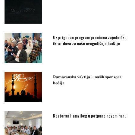
Uz prigodan program proučena zajednička
ikrar dova za naše ovogodišnje hadžije
𝐑𝐚𝐦𝐚𝐳𝐚𝐧𝐬𝐤𝐚 𝐯𝐚𝐤𝐭𝐢𝐣𝐚 – 𝐧𝐚𝐬̌𝐢𝐡 𝐬𝐩𝐨𝐧𝐳𝐨𝐫𝐚
𝐡𝐞𝐝𝐢𝐣𝐚
Restoran Hamzibeg u potpuno novom ruhu