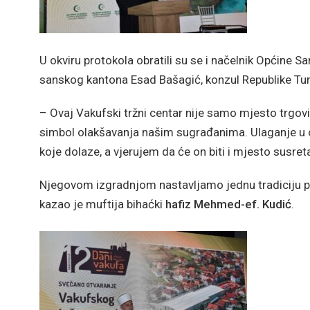
U okviru protokola obratili su se i načelnik Općine 
sanskog kantona Esad Bašagić, konzul Republike Turs
– Ovaj Vakufski tržni centar nije samo mjesto trgovi
simbol olakšavanja našim sugrađanima. Ulaganje u o
koje dolaze, a vjerujem da će on biti i mjesto susret
Njegovom izgradnjom nastavljamo jednu tradiciju pok
kazao je muftija bihaćki
hafiz Mehmed-ef. Kudić
.