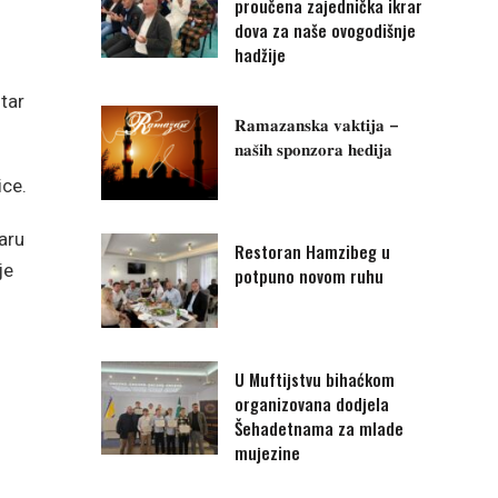
proučena zajednička ikrar
dova za naše ovogodišnje
hadžije
tar
𝐑𝐚𝐦𝐚𝐳𝐚𝐧𝐬𝐤𝐚 𝐯𝐚𝐤𝐭𝐢𝐣𝐚 –
𝐧𝐚𝐬̌𝐢𝐡 𝐬𝐩𝐨𝐧𝐳𝐨𝐫𝐚 𝐡𝐞𝐝𝐢𝐣𝐚
ice.
aru
Restoran Hamzibeg u
je
potpuno novom ruhu
U Muftijstvu bihaćkom
organizovana dodjela
Šehadetnama za mlade
mujezine