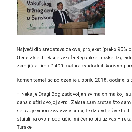
Najveći dio sredstava za ovaj projekat (preko 95% o
Generalne direkcije vakufa Republike Turske. Izgradnj
zemljišta i ima 7.400 metara kvadratnih korisnog pr
Kamen temeljac položen je u aprilu 2018. godine, a
– Neka je Dragi Bog zadovoljan svima onima koji su 
dana služiti svojoj svrsi. Zaista sam sretan što sam 
se ovdje vihori zastava islama, te da ovdje žive ljud
stajali na ovom području, mi ćemo biti uz vas – reka
Turske.