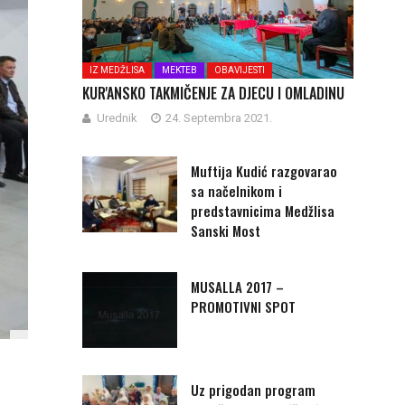
IZ MEDŽLISA
MEKTEB
OBAVIJESTI
KUR'ANSKO TAKMIČENJE ZA DJECU I OMLADINU
Urednik
24. Septembra 2021.
Muftija Kudić razgovarao
sa načelnikom i
predstavnicima Medžlisa
Sanski Most
MUSALLA 2017 –
PROMOTIVNI SPOT
Uz prigodan program