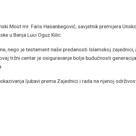
Sanski Most mr. Faris Hasanbegović, savjetnik premijera Unsk
ke u Banja Luci Oguz Kilic.
ne, nego je testament naše predanosti Islamskoj zajednici, al
vaj tržni centar je osiguravanje bolje budućnosti generaci
a.
azivanja ljubavi prema Zajednici i rada na njenoj održivos