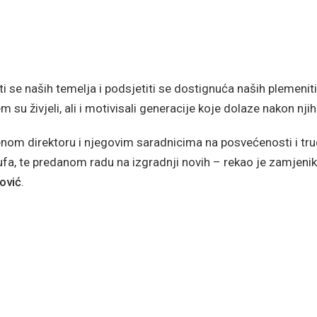
i se naših temelja i podsjetiti se dostignuća naših plemenit
m su živjeli, ali i motivisali generacije koje dolaze nakon njih
jenom direktoru i njegovim saradnicima na posvećenosti i tru
ufa, te predanom radu na izgradnji novih – rekao je zamjenik
ković
.