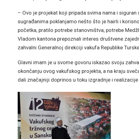
– Ovo je projekat koji pripada svima nama i siguran
sugrađanima poklanjamo nešto što je hairli i korisn
početka, pratilo potrebe stanovništva, potrebe Medžl
Vladom kantona prepoznali interes društvene zajednic
zahvalni Generalnoj direkciji vakufa Republike Turs
Glavni imam je u svome govoru iskazao svoju zahvaln
okončanju ovog vakufskog projekta, a na kraju sveč
dali značajniji doprinos u toku izgradnje i realizacije