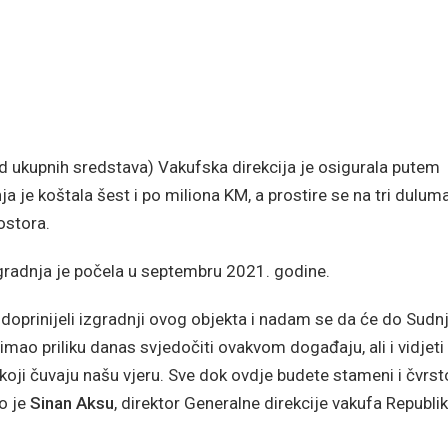
d ukupnih sredstava) Vakufska direkcija je osigurala putem
a je koštala šest i po miliona KM, a prostire se na tri dulum
ostora.
 gradnja je počela u septembru 2021. godine.
doprinijeli izgradnji ovog objekta i nadam se da će do Sudn
imao priliku danas svjedočiti ovakvom događaju, ali i vidjeti
i koji čuvaju našu vjeru. Sve dok ovdje budete stameni i čvrst
o je
Sinan Aksu
, direktor Generalne direkcije vakufa Republi