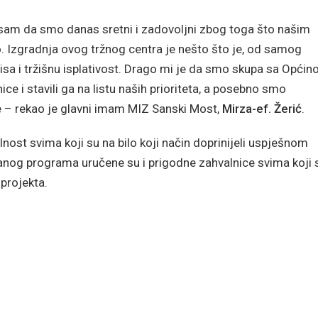
 sam da smo danas sretni i zadovoljni zbog toga što našim
o. Izgradnja ovog tržnog centra je nešto što je, od samog
isa i tržišnu isplativost. Drago mi je da smo skupa sa Općin
e i stavili ga na listu naših prioriteta, a posebno smo
ke – rekao je glavni imam MIZ Sanski Most,
Mirza-ef. Žerić
.
ost svima koji su na bilo koji način doprinijeli uspješnom
anog programa uručene su i prigodne zahvalnice svima koji 
 projekta.