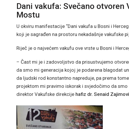
Dani vakufa: Svečano otvoren 
Mostu
U okviru manifestacije “Dani vakufa u Bosni i Herce
koji je sagrađen na prostoru nekadašnje vakufske pi
Riječ je o najvećem vakufu ove vrste u Bosni i Herce
– Čast mi je i zadovoljstvo da prisustvujemo otvore
da smo mi generacija kojoj je podarena blagodat u
da ljudski rod konstantno napreduje, pa prema tome 
projektom mi pravimo iskorak i svjedočimo da smo p
direktor Vakufske direkcije
hafiz dr. Senaid Zajimov