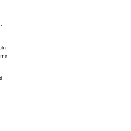
o-
i i
jama
ti –