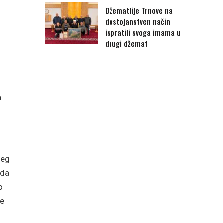
Džematlije Trnove na
dostojanstven način
ispratili svoga imama u
drugi džemat
a
jeg
 da
o
ke