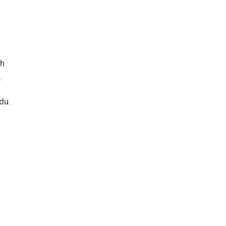
ih
.
du.