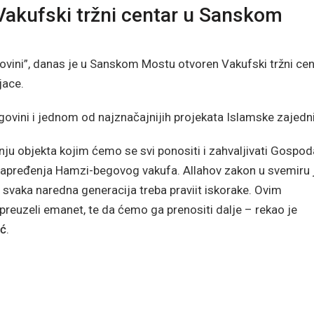
Vakufski tržni centar u Sanskom
govini”, danas je u Sanskom Mostu otvoren Vakufski tržni cen
jace.
govini i jednom od najznačajnijih projekata Islamske zajedn
nju objekta kojim ćemo se svi ponositi i zahvaljivati Gospod
napređenja Hamzi-begovog vakufa. Allahov zakon u svemiru 
svaka naredna generacija treba praviit iskorake. Ovim
reuzeli emanet, te da ćemo ga prenositi dalje – rekao je
ić
.