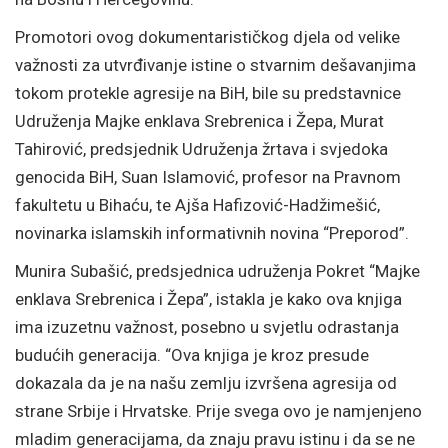
Promotori ovog dokumentarističkog djela od velike
važnosti za utvrđivanje istine o stvarnim dešavanjima
tokom protekle agresije na BiH, bile su predstavnice
Udruženja Majke enklava Srebrenica i Žepa, Murat
Tahirović, predsjednik Udruženja žrtava i svjedoka
genocida BiH, Suan Islamović, profesor na Pravnom
fakultetu u Bihaću, te Ajša Hafizović-Hadžimešić,
novinarka islamskih informativnih novina “Preporod”.
Munira Subašić, predsjednica udruženja Pokret “Majke
enklava Srebrenica i Žepa”, istakla je kako ova knjiga
ima izuzetnu važnost, posebno u svjetlu odrastanja
budućih generacija. “Ova knjiga je kroz presude
dokazala da je na našu zemlju izvršena agresija od
strane Srbije i Hrvatske. Prije svega ovo je namjenjeno
mladim generacijama, da znaju pravu istinu i da se ne