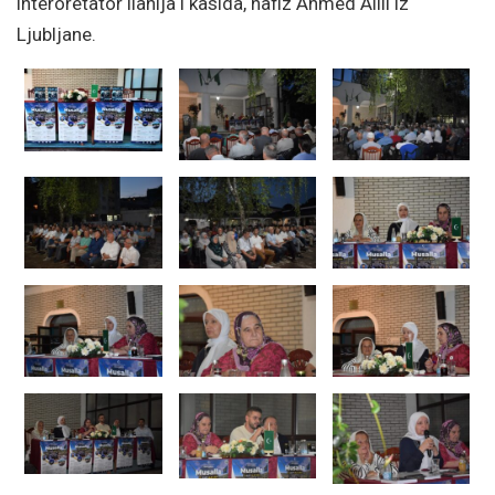
interoretator ilahija i kasida, hafiz Ahmed Alili iz
Ljubljane.