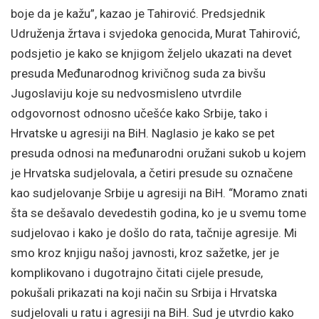
boje da je kažu”, kazao je Tahirović. Predsjednik
Udruženja žrtava i svjedoka genocida, Murat Tahirović,
podsjetio je kako se knjigom željelo ukazati na devet
presuda Međunarodnog krivičnog suda za bivšu
Jugoslaviju koje su nedvosmisleno utvrdile
odgovornost odnosno učešće kako Srbije, tako i
Hrvatske u agresiji na BiH. Naglasio je kako se pet
presuda odnosi na međunarodni oružani sukob u kojem
je Hrvatska sudjelovala, a četiri presude su označene
kao sudjelovanje Srbije u agresiji na BiH. “Moramo znati
šta se dešavalo devedestih godina, ko je u svemu tome
sudjelovao i kako je došlo do rata, tačnije agresije. Mi
smo kroz knjigu našoj javnosti, kroz sažetke, jer je
komplikovano i dugotrajno čitati cijele presude,
pokušali prikazati na koji način su Srbija i Hrvatska
sudjelovali u ratu i agresiji na BiH. Sud je utvrdio kako