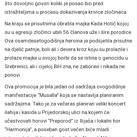
što dovoljno govori koliki je posao bio pred
istražiteljima u procesu dokazivanja krivice zločinaca.
Na kraju se prisutnima obratila majka Kada Hotić kojoj
su u agresiji zločinci ubili 56 članova uže i šire porodice.
Ova osamdesetogodišnja heroina je podsjetila prisutne
na djelić patnje, boli ali i devera kroz koju su prolazile i
prolaze majke u svojoj borbi da se istina o genocidu u
Srebrenici, ali i cijeloj BiH zna, ne zaboravi i nikada ne
ponovi.
Ova promocija je bila jedan od sadržaja ovogodišnje
manifestacije “Musalla” koja se nastavlja planiranim
sadržajima. Tako je za večeras planiran veliki koncert
ilahija i kasida u Prijedorskoj ulici na kojem će
učestvovati horovi “Preporod” iz Ilijaša i lokalni hor
“Harmonija”, a poseban gost večeri biće mladi