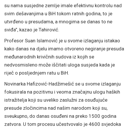
su nama susjedne zemlje imale efektivnu kontrolu nad
svim dešavanjima u BiH tokom ratnih godina, to je
utvrđeno u presudama, a mnogima se danas to ne
sviđa”, kazao je Tahirović.
Profesor Suan Islamović je u svome izlaganju istakao
kako danas na djelu imamo otvoreno negiranje presuda
međunarodnih krivičnih sudova iz kojih se
nedvosmisleno može iščitati uloga susjeda kada je
riječ o posljednjem ratu u BiH.
Novinarka Hafizović-Hadžimešić se u svome izlaganju
fokusirala na pozitivnu i veoma značajnu ulogu haških
istražitelja koji su uveliko zaslužni za osuđujuće
presude zločincima nad našim narodom koji su,
sveukupno, do danas osuđeni na preko 1500 godina
zatvora. U tom procesu učestvovalo je 4600 svjedoka