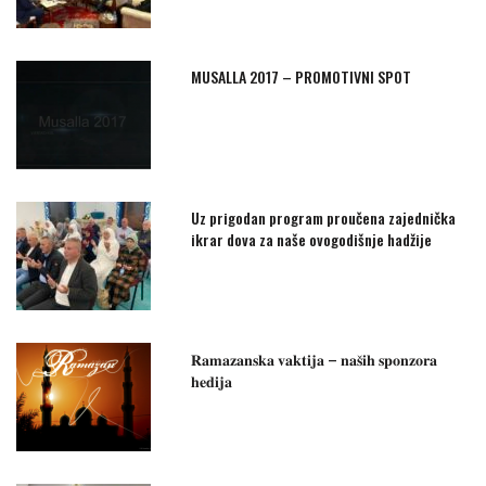
MUSALLA 2017 – PROMOTIVNI SPOT
Uz prigodan program proučena zajednička
ikrar dova za naše ovogodišnje hadžije
𝐑𝐚𝐦𝐚𝐳𝐚𝐧𝐬𝐤𝐚 𝐯𝐚𝐤𝐭𝐢𝐣𝐚 – 𝐧𝐚𝐬̌𝐢𝐡 𝐬𝐩𝐨𝐧𝐳𝐨𝐫𝐚
𝐡𝐞𝐝𝐢𝐣𝐚