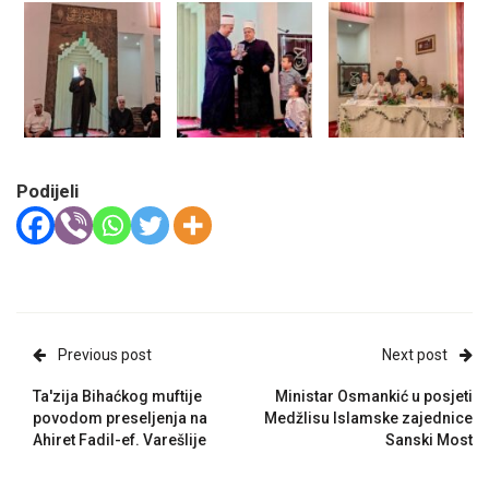
Podijeli
Previous post
Next post
Ta'zija Bihaćkog muftije
Ministar Osmankić u posjeti
povodom preseljenja na
Medžlisu Islamske zajednice
Ahiret Fadil-ef. Varešlije
Sanski Most