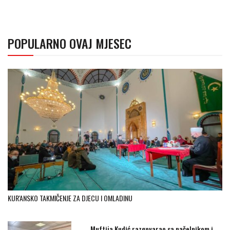
POPULARNO OVAJ MJESEC
KUR'ANSKO TAKMIČENJE ZA DJECU I OMLADINU
Muftija Kudić razgovarao sa načelnikom i