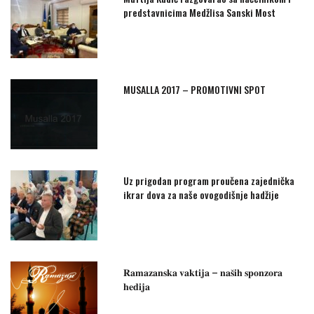
predstavnicima Medžlisa Sanski Most
MUSALLA 2017 – PROMOTIVNI SPOT
Uz prigodan program proučena zajednička
ikrar dova za naše ovogodišnje hadžije
𝐑𝐚𝐦𝐚𝐳𝐚𝐧𝐬𝐤𝐚 𝐯𝐚𝐤𝐭𝐢𝐣𝐚 – 𝐧𝐚𝐬̌𝐢𝐡 𝐬𝐩𝐨𝐧𝐳𝐨𝐫𝐚
𝐡𝐞𝐝𝐢𝐣𝐚