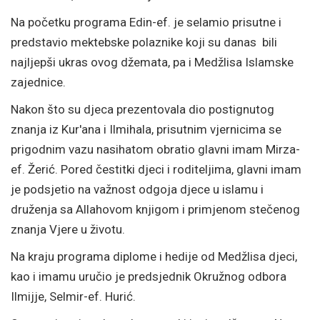
Na početku programa Edin-ef. je selamio prisutne i
predstavio mektebske polaznike koji su danas bili
najljepši ukras ovog džemata, pa i Medžlisa Islamske
zajednice.
Nakon što su djeca prezentovala dio postignutog
znanja iz Kur'ana i Ilmihala, prisutnim vjernicima se
prigodnim vazu nasihatom obratio glavni imam Mirza-
ef. Žerić. Pored čestitki djeci i roditeljima, glavni imam
je podsjetio na važnost odgoja djece u islamu i
druženja sa Allahovom knjigom i primjenom stečenog
znanja Vjere u životu.
Na kraju programa diplome i hedije od Medžlisa djeci,
kao i imamu uručio je predsjednik Okružnog odbora
Ilmijje, Selmir-ef. Hurić.