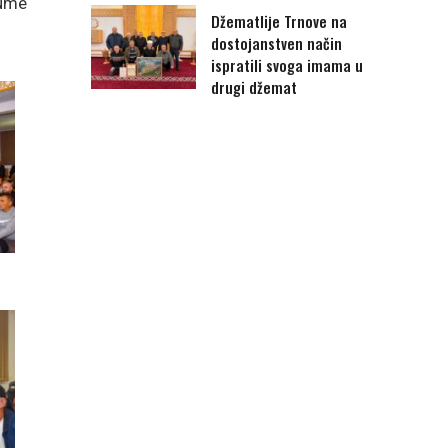
nume
Džematlije Trnove na
dostojanstven način
ispratili svoga imama u
drugi džemat