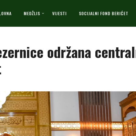
LOVNA
MEDŽLIS
VIJESTI
SOCIJALNI FOND BERIĆET
ezernice održana centra
t