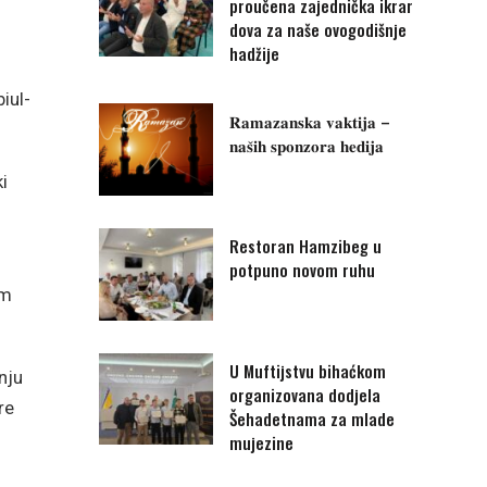
proučena zajednička ikrar
dova za naše ovogodišnje
hadžije
iul-
𝐑𝐚𝐦𝐚𝐳𝐚𝐧𝐬𝐤𝐚 𝐯𝐚𝐤𝐭𝐢𝐣𝐚 –
𝐧𝐚𝐬̌𝐢𝐡 𝐬𝐩𝐨𝐧𝐳𝐨𝐫𝐚 𝐡𝐞𝐝𝐢𝐣𝐚
i
Restoran Hamzibeg u
potpuno novom ruhu
om
U Muftijstvu bihaćkom
nju
organizovana dodjela
re
Šehadetnama za mlade
mujezine