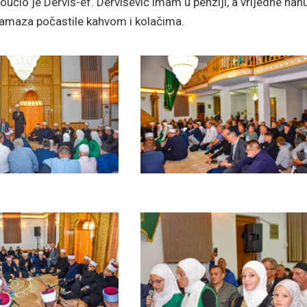
čio je Derviš-ef. Dervišević imam u penziji, a vrijedne ha
namaza počastile kahvom i kolačima.