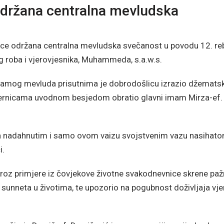
održana centralna mevludska
ice održana centralna mevludska svečanost u povodu 12. reb
g roba i vjerovjesnika, Muhammeda, s.a.w.s.
 samog mevluda prisutnima je dobrodošlicu izrazio džematsk
vjernicama uvodnom besjedom obratio glavni imam Mirza-ef.
a nadahnutim i samo ovom vaizu svojstvenim vazu nasihat
i.
 kroz primjere iz čovjekove životne svakodnevnice skrene paž
, sunneta u životima, te upozorio na pogubnost doživljaja vje