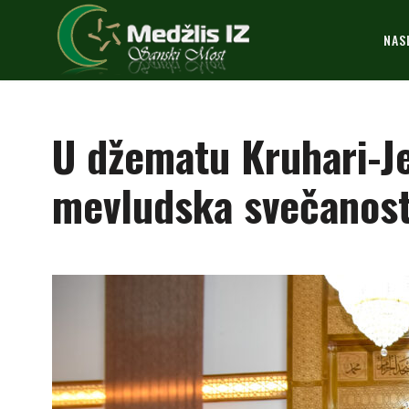
NAS
U džematu Kruhari-J
mevludska svečanos