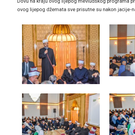
Dovu na kraju ovog lijepog mevludskog programa prou
ovog lijepog džemata sve prisutne su nakon jacije-