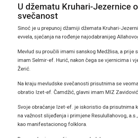
U džematu Kruhari-Jezernice 
svečanost
Sinoć je u prepunoj džamiji džemata Kruhari-Jezern
evvela, sjećanja na rođenje najodabranijeg Allahovo
Mevlud su proučili imami sanskog Medžlisa, a prije
imam Selmir-ef. Hurić, nakon čega se vjernicima i 
Žerić.
Na kraju mevludske svečanosti prisutnima se veom
obratio Izet-ef. Čamdžić, glavni imam MIZ Zavidović
Svoje obraćanje Izet-ef. je iskoristio da prisutnima
na važnost slijeđenja i primjene Resulullahovog, a.s.
kao manifestacionog folklora.