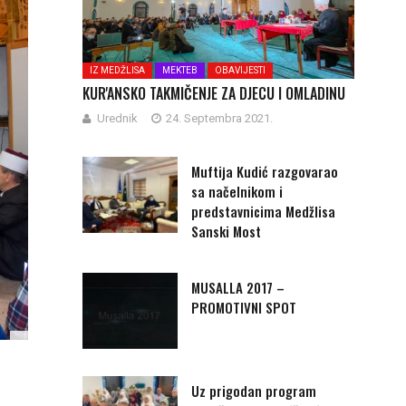
IZ MEDŽLISA
MEKTEB
OBAVIJESTI
KUR'ANSKO TAKMIČENJE ZA DJECU I OMLADINU
Urednik
24. Septembra 2021.
Muftija Kudić razgovarao
sa načelnikom i
predstavnicima Medžlisa
Sanski Most
MUSALLA 2017 –
PROMOTIVNI SPOT
Uz prigodan program