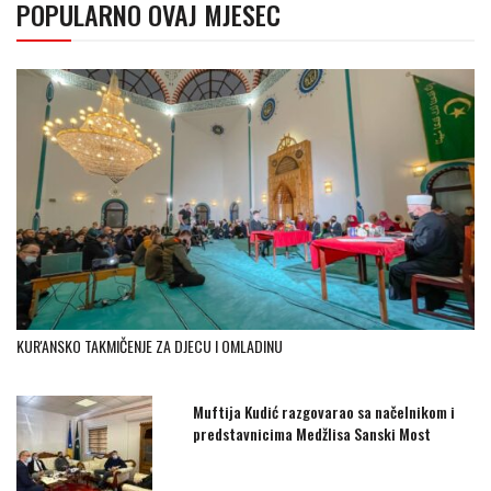
POPULARNO OVAJ MJESEC
KUR'ANSKO TAKMIČENJE ZA DJECU I OMLADINU
Muftija Kudić razgovarao sa načelnikom i
predstavnicima Medžlisa Sanski Most