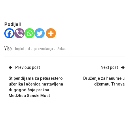
Podijeli
Više:
bejtul mal
prezentacija
Zekat
,
,
Previous post
Next post
Stipendijama za petnaestero
Druženje za hanume u
učenika i učenica nastavljena
džematu Trnova
dugogodišnja praksa
Medžlisa Sanski Most