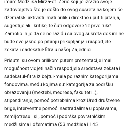
imam Medžlisa Mirza-ef. Žerić koji je izrazio svoje
zadovoljstvo što je došlo do ovog susreta na kojem će
džematski aktivisti imati priliku direktno uputiti pitanja,
sugestije ali i kritike, te čuti odgovore ‘iz prve ruke’.
Zamolio ih je da se ne raziđu sa ovog susreta dok im ne
bude sve jasno po pitanju prikupljanja i raspodjele
zekata i sadekatul-fitra u našoj Zajednici.
Prisutni su ovom prilikom putem prezentacije imali
mogućnost vidjeti način raspodjele sredstava zekata i
sadekatul-fitra iz bejtul-mala po raznim kategorijama i
fondovima, među kojima su: kategorija za podršku
obrazovanju (mektebi, medrese, fakulteti…),
stipendiranje, pomoć potrebnima kroz Ured društvene
brige, interventne pomoći nastradalima u poplavama,
zemljotresu i sl., pomoć i podrška povratničkim
medžlisima i džematima (53 medžlisa i 145