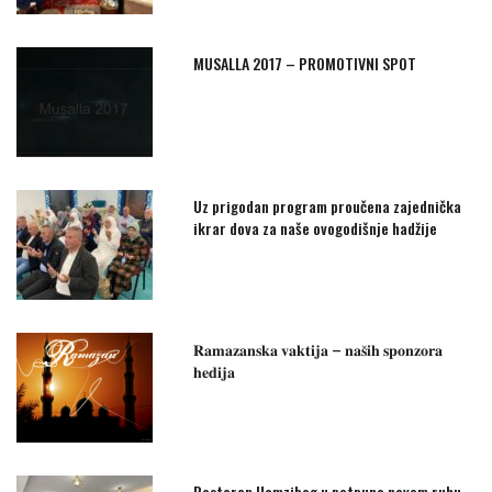
MUSALLA 2017 – PROMOTIVNI SPOT
Uz prigodan program proučena zajednička
ikrar dova za naše ovogodišnje hadžije
𝐑𝐚𝐦𝐚𝐳𝐚𝐧𝐬𝐤𝐚 𝐯𝐚𝐤𝐭𝐢𝐣𝐚 – 𝐧𝐚𝐬̌𝐢𝐡 𝐬𝐩𝐨𝐧𝐳𝐨𝐫𝐚
𝐡𝐞𝐝𝐢𝐣𝐚
Restoran Hamzibeg u potpuno novom ruhu