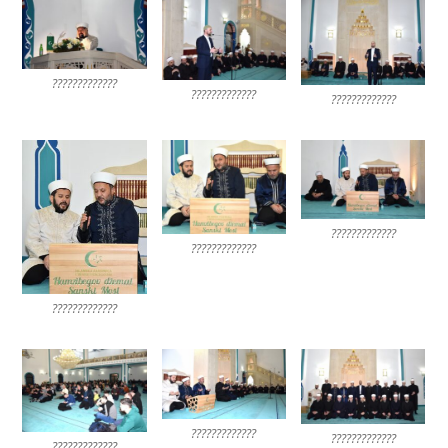
?????????????
?????????????
?????????????
?????????????
?????????????
?????????????
?????????????
?????????????
?????????????