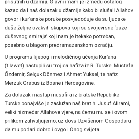
prisutnih u džamiji. Glavni imam je između ostalog
kazao da i naš dolazak u džamije kako bi slušali Allahov
govor i kur'anske poruke posvjedočuje da su ljudske
duše željne ovakvih skupova koji su svojevrsne ‘oaze
duševnog smiraja’ koji nam je itekako potreban,
posebno u blagom predramazanskom ozračju.
U programu lijepog i melodičnog učenja Kur'ana
(tilawet) nastupili su trojica hafiza iz R. Turske: Mustafa
Őzdemir, Selçuk Dönmez i Ahmet Yuksel, te hafiz
Merzuk Grabus iz Bosne i Hercegovine.
Za dolazak i nastup musafira iz bratske Republike
Turske ponajviše je zaslužan naš brat h. Jusuf Alirami,
veliki hizmećar Allahove vjere, na čemu mu se i ovom
prilikom zahvaljujemo, uz dovu Uzvišenom Gospodaru
da mu podari dobro i ovgo i Onog svijeta.