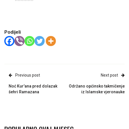
Podijeli
Previous post
Next post
Noć Kur'ana pred dolazak
Održano općinsko takmičenje
šehri Ramazana
iz Islamske vjeronauke
POPULARNO OVAJ MJESEC