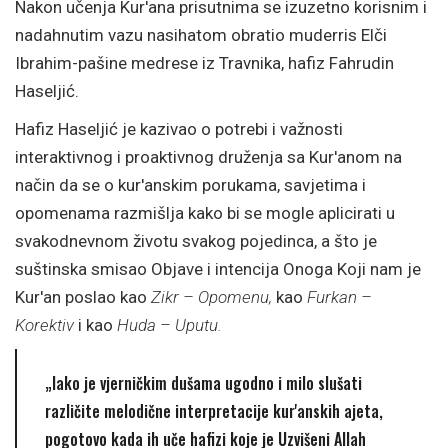
Nakon učenja Kur'ana prisutnima se izuzetno korisnim i
nadahnutim vazu nasihatom obratio muderris Elči
Ibrahim-pašine medrese iz Travnika, hafiz Fahrudin
Haseljić.
Hafiz Haseljić je kazivao o potrebi i važnosti
interaktivnog i proaktivnog druženja sa Kur'anom na
način da se o kur'anskim porukama, savjetima i
opomenama razmišlja kako bi se mogle aplicirati u
svakodnevnom životu svakog pojedinca, a što je
suštinska smisao Objave i intencija Onoga Koji nam je
Kur'an poslao kao
Zikr – Opomenu,
kao
Furkan –
Korektiv
i kao
Huda – Uputu.
„Iako je vjerničkim dušama ugodno i milo slušati
različite melodične interpretacije kur'anskih ajeta,
pogotovo kada ih uče hafizi koje je Uzvišeni Allah