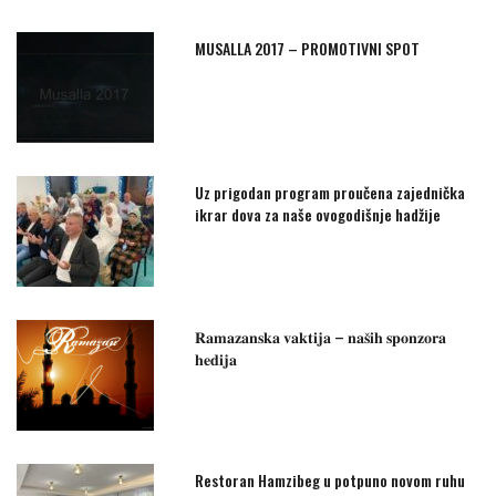
MUSALLA 2017 – PROMOTIVNI SPOT
Uz prigodan program proučena zajednička
ikrar dova za naše ovogodišnje hadžije
𝐑𝐚𝐦𝐚𝐳𝐚𝐧𝐬𝐤𝐚 𝐯𝐚𝐤𝐭𝐢𝐣𝐚 – 𝐧𝐚𝐬̌𝐢𝐡 𝐬𝐩𝐨𝐧𝐳𝐨𝐫𝐚
𝐡𝐞𝐝𝐢𝐣𝐚
Restoran Hamzibeg u potpuno novom ruhu