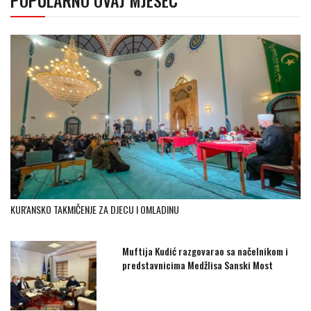
KUR'ANSKO TAKMIČENJE ZA DJECU I OMLADINU
Muftija Kudić razgovarao sa načelnikom i
predstavnicima Medžlisa Sanski Most