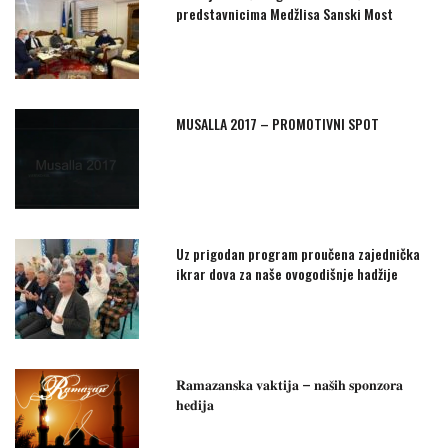
predstavnicima Medžlisa Sanski Most
MUSALLA 2017 – PROMOTIVNI SPOT
Uz prigodan program proučena zajednička
ikrar dova za naše ovogodišnje hadžije
𝐑𝐚𝐦𝐚𝐳𝐚𝐧𝐬𝐤𝐚 𝐯𝐚𝐤𝐭𝐢𝐣𝐚 – 𝐧𝐚𝐬̌𝐢𝐡 𝐬𝐩𝐨𝐧𝐳𝐨𝐫𝐚
𝐡𝐞𝐝𝐢𝐣𝐚