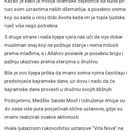
Kazao je kako je misija Islamske zajednice da bude pri
ruci svim uzrastima naših džematlija, a posebno onima
koji su sada u onoj dobi života kada im je topla ljudska
riječ više nego potrebna.
S druge strane i naša lijepa vjera nas uči da nije dobar
musliman onaj koji ne poštuje starije i nema milosti
prema mlađima, a i Allahov poslanik je posebnu brigu i
pažnju ukazivao prema starijima u društvu.
Bila je ovo lijepa prilika da imami svima njima čestitaju i
predstojeće bajramske dane, uz dovu i nadu da će
bajramske dane provesti u društvu svojih bližnjih.
Podsjetimo, Medžlis Sanski Most i Udruženje ilmijje su
do sada više puta posjećivali slične ustanove, gdje su
imami realizirali ovakve aktivnosti.
Hvala ljubaznom rukovodstvu ustanove “Vita Nova” na