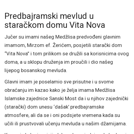
Predbajramski mevlud u
staračkom domu Vita Nova
Jučer su imami našeg Medžlisa predvođeni glavnim
imamom, Mirzom ef. Žerićem, posjetili starački dom
“Vita Nova” i tom prilikom se družili sa korisnicima ovog
doma, a u sklopu druženja im proučili i dio našeg
lijepog bosanskog mevluda.
Glavni imam je poselamio sve prisutne i u svome
obraćanju im kazao kako je želja imama Medžlisa
Islamske zajednice Sanski Most da i u njihov zajednički
(starački) dom unesu ‘dašak’ predbajramske
atmosfere, ali da se i oni podsjete vremena kada su
učili ili prustvovali učenju mevluda u našim džamijama.