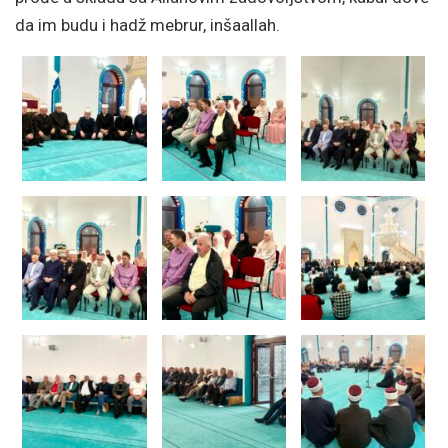
da im budu i hadž mebrur, inšaallah.