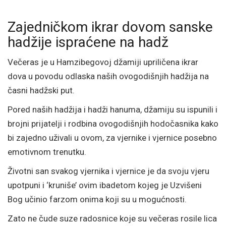
Zajedničkom ikrar dovom sanske
hadžije ispraćene na hadž
Večeras je u Hamzibegovoj džamiji upriličena ikrar
dova u povodu odlaska naših ovogodišnjih hadžija na
časni hadžski put.
Pored naših hadžija i hadži hanuma, džamiju su ispunili i
brojni prijatelji i rodbina ovogodišnjih hodočasnika kako
bi zajedno uživali u ovom, za vjernike i vjernice posebno
emotivnom trenutku.
Životni san svakog vjernika i vjernice je da svoju vjeru
upotpuni i ‘kruniše’ ovim ibadetom kojeg je Uzvišeni
Bog učinio farzom onima koji su u mogućnosti.
Zato ne čude suze radosnice koje su večeras rosile lica