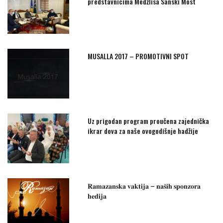
predstavnicima Medžlisa Sanski Most
MUSALLA 2017 – PROMOTIVNI SPOT
Uz prigodan program proučena zajednička
ikrar dova za naše ovogodišnje hadžije
𝐑𝐚𝐦𝐚𝐳𝐚𝐧𝐬𝐤𝐚 𝐯𝐚𝐤𝐭𝐢𝐣𝐚 – 𝐧𝐚𝐬̌𝐢𝐡 𝐬𝐩𝐨𝐧𝐳𝐨𝐫𝐚
𝐡𝐞𝐝𝐢𝐣𝐚