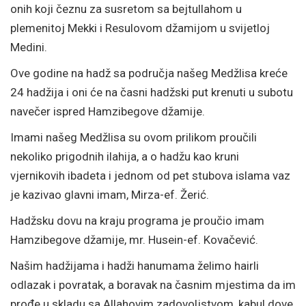
onih koji čeznu za susretom sa bejtullahom u
plemenitoj Mekki i Resulovom džamijom u svijetloj
Medini.
Ove godine na hadž sa područja našeg Medžlisa kreće
24 hadžija i oni će na časni hadžski put krenuti u subotu
navečer ispred Hamzibegove džamije.
Imami našeg Medžlisa su ovom prilikom proučili
nekoliko prigodnih ilahija, a o hadžu kao kruni
vjernikovih ibadeta i jednom od pet stubova islama vaz
je kazivao glavni imam, Mirza-ef. Žerić.
Hadžsku dovu na kraju programa je proučio imam
Hamzibegove džamije, mr. Husein-ef. Kovačević.
Našim hadžijama i hadži hanumama želimo hairli
odlazak i povratak, a boravak na časnim mjestima da im
prođe u skladu sa Allahovim zadovoljstvom, kabul dove