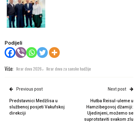
Podijeli
Više:
Ikrar dova 2026
Ikrar dova za sanske hadžije
,
Previous post
Next post
Predstavnici Medžlisa u
Hutba Reisul-uleme u
službenoj posjeti Vakufskoj
Hamzibegovoj džamiji:
direkciji
Ujedinjeni, možemo se
suprotstaviti svakom zlu