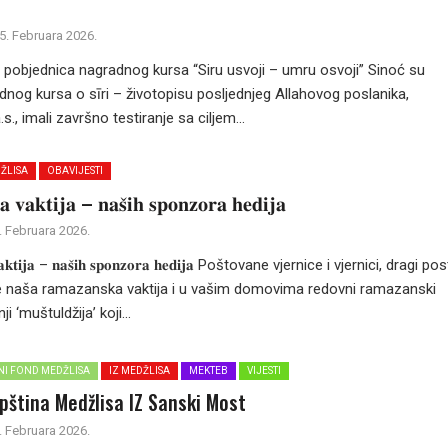
5. Februara 2026.
 pobjednica nagradnog kursa “Siru usvoji – umru osvoji” Sinoć su
dnog kursa o sīri – životopisu posljednjeg Allahovog poslanika,
, imali završno testiranje sa ciljem...
DŽLISA
OBAVIJESTI
 𝐯𝐚𝐤𝐭𝐢𝐣𝐚 – 𝐧𝐚𝐬̌𝐢𝐡 𝐬𝐩𝐨𝐧𝐳𝐨𝐫𝐚 𝐡𝐞𝐝𝐢𝐣𝐚
. Februara 2026.
𝐯𝐚𝐤𝐭𝐢𝐣𝐚 – 𝐧𝐚𝐬̌𝐢𝐡 𝐬𝐩𝐨𝐧𝐳𝐨𝐫𝐚 𝐡𝐞𝐝𝐢𝐣𝐚 Poštovane vjernice i vjernici, dragi po
e naša ramazanska vaktija i u vašim domovima redovni ramazanski
ji ‘muštuldžija’ koji...
LNI FOND MEDŽLISA
IZ MEDŽLISA
MEKTEB
VIJESTI
pština Medžlisa IZ Sanski Most
. Februara 2026.