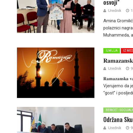
osvoji”
Urednik
1
Amina Gromilić
polaznici nagra
Muhammeda, a.s.
ILMIJJA
IZ ME
𝐑𝐚𝐦𝐚𝐳𝐚𝐧𝐬𝐤𝐚
Urednik
9
𝐑𝐚𝐦𝐚𝐳𝐚𝐧𝐬𝐤𝐚 
Vjerujemo da j
“gost” i posljedn
BERIĆET - SOCIJA
Održana Sku
Urednik
9