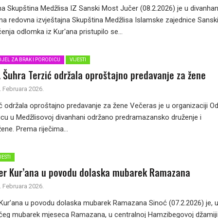
a Skupština Medžlisa IZ Sanski Most Jučer (08.2.2026) je u divanhan
na redovna izvještajna Skupština Medžlisa Islamske zajednice Sansk
nja odlomka iz Kur'ana pristupilo se...
JEL ZA BRAK I PORODICU
VIJESTI
. Šuhra Terzić održala oproštajno predavanje za žene
. Februara 2026.
ć održala oproštajno predavanje za žene Večeras je u organizaciji Od
dicu u Medžlisovoj divanhani održano predramazansko druženje i
ene. Prema riječima...
JESTI
er Kur’ana u povodu dolaska mubarek Ramazana
. Februara 2026.
Kur’ana u povodu dolaska mubarek Ramazana Sinoć (07.2.2026) je, 
ćeg mubarek mjeseca Ramazana, u centralnoj Hamzibegovoj džamiji