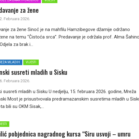
JEL ZA BRAK I PORODICU
VIJESTI
davanje za žene
2. Februara 2026.
anje za žene Sinoć je na mahfilu Hamzibegove džamije održano
ene na temu “Čistoća srca”. Predavanje je održala prof. Alma Šahino
djela za brak i...
REŽA MLADIH
VIJESTI
ski susreti mladih u Sisku
6. Februara 2026.
susreti mladih u Sisku U nedjelju, 15. februara 2026. godine, Mreža
ski Most je prisustvovala predramazanskim susretima mladih u Sisk
a bili su OKM Sisak,...
JESTI
lić pobjednica nagradnog kursa “Siru usvoji – umru