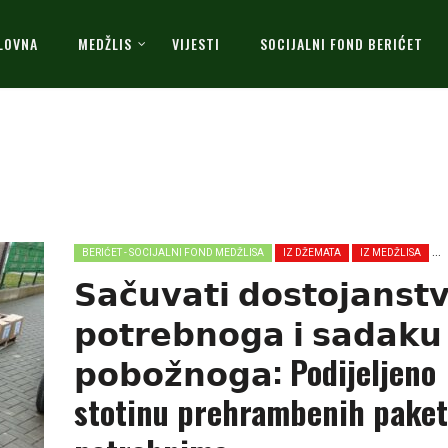
LOVNA
MEDŽLIS
VIJESTI
SOCIJALNI FOND BERIĆET
BERIĆET - SOCIJALNI FOND MEDŽLISA
IZ DŽEMATA
IZ MEDŽLISA
𝗦𝗮𝗰̌𝘂𝘃𝗮𝘁𝗶 𝗱𝗼𝘀𝘁𝗼𝗷𝗮𝗻𝘀𝘁
𝗽𝗼𝘁𝗿𝗲𝗯𝗻𝗼𝗴𝗮 𝗶 𝘀𝗮𝗱𝗮𝗸𝘂
𝗽𝗼𝗯𝗼𝘇̌𝗻𝗼𝗴𝗮: Podijeljeno
stotinu prehrambenih pake