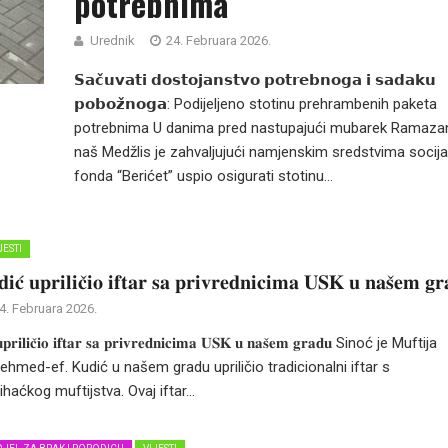
potrebnima
Urednik
24. Februara 2026.
𝗦𝗮𝗰̌𝘂𝘃𝗮𝘁𝗶 𝗱𝗼𝘀𝘁𝗼𝗷𝗮𝗻𝘀𝘁𝘃𝗼 𝗽𝗼𝘁𝗿𝗲𝗯𝗻𝗼𝗴𝗮 𝗶 𝘀𝗮𝗱𝗮𝗸𝘂
𝗽𝗼𝗯𝗼𝘇̌𝗻𝗼𝗴𝗮: Podijeljeno stotinu prehrambenih paketa
potrebnima U danima pred nastupajući mubarek Ramaza
naš Medžlis je zahvaljujući namjenskim sredstvima socij
fonda “Berićet” uspio osigurati stotinu...
JESTI
𝐢𝐜́ 𝐮𝐩𝐫𝐢𝐥𝐢𝐜̌𝐢𝐨 𝐢𝐟𝐭𝐚𝐫 𝐬𝐚 𝐩𝐫𝐢𝐯𝐫𝐞𝐝𝐧𝐢𝐜𝐢𝐦𝐚 𝐔𝐒𝐊 𝐮 𝐧𝐚𝐬̌𝐞𝐦 𝐠𝐫
4. Februara 2026.
́ 𝐮𝐩𝐫𝐢𝐥𝐢𝐜̌𝐢𝐨 𝐢𝐟𝐭𝐚𝐫 𝐬𝐚 𝐩𝐫𝐢𝐯𝐫𝐞𝐝𝐧𝐢𝐜𝐢𝐦𝐚 𝐔𝐒𝐊 𝐮 𝐧𝐚𝐬̌𝐞𝐦 𝐠𝐫𝐚𝐝𝐮 Sinoć je Muftija
Mehmed-ef. Kudić u našem gradu upriličio tradicionalni iftar s
haćkog muftijstva. Ovaj iftar...