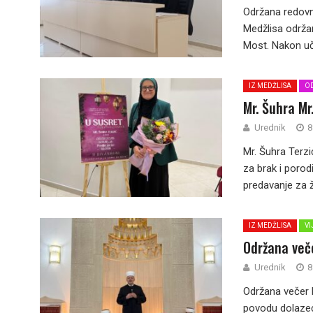
Održana redovn
Medžlisa održa
Most. Nakon uče
IZ MEDŽLISA
OD
Mr. Šuhra Mr
Urednik
8
Mr. Šuhra Terzi
za brak i poro
predavanje za ž
IZ MEDŽLISA
VI
Održana več
Urednik
8
Održana večer 
povodu dolaze