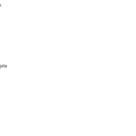
i
i
jela
u