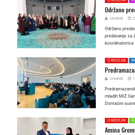
IZ MEDŽLISA
OD
Održano pre
Urednik
2
Održano predav
predavanje za ž
koordinatorica O
IZ MEDŽLISA
M
Predramazan
Urednik
1
Predramazanski 
mladih MIZ San
Domaćini susret
IZ MEDŽLISA
VI
Amina Gromi