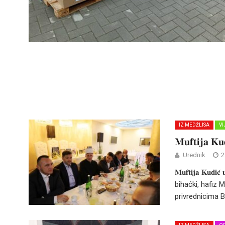
IZ MEDŽLISA
VI
𝐌𝐮𝐟𝐭𝐢𝐣𝐚 𝐊𝐮𝐝
Urednik
2
𝐌𝐮𝐟𝐭𝐢𝐣𝐚 𝐊𝐮𝐝𝐢𝐜
bihaćki, hafiz 
privrednicima Bi