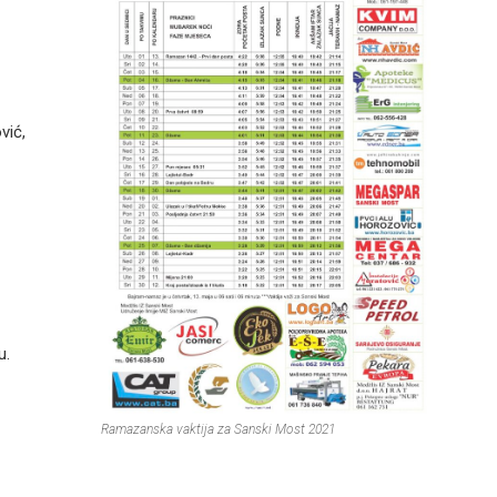
vić,
u.
Ramazanska vaktija za Sanski Most 2021