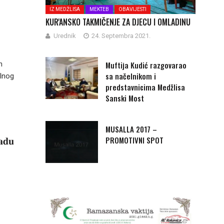
IZ MEDŽLISA
MEKTEB
OBAVIJESTI
KUR'ANSKO TAKMIČENJE ZA DJECU I OMLADINU
Urednik
24. Septembra 2021.
Muftija Kudić razgovarao
n
sa načelnikom i
alnog
predstavnicima Medžlisa
Sanski Most
MUSALLA 2017 –
𝐚𝐝𝐮
PROMOTIVNI SPOT