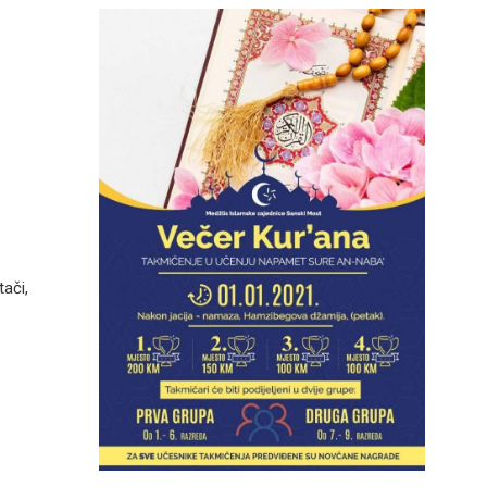
stači,