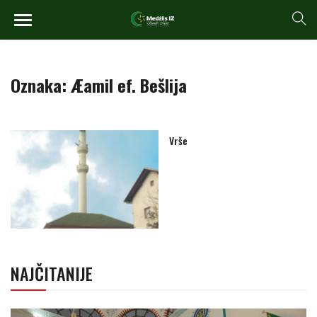
Oznaka:
Æamil ef. Bešlija
Vrše
NAJČITANIJE