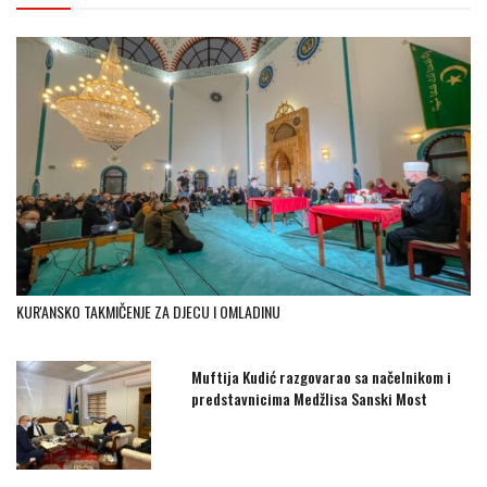
KUR'ANSKO TAKMIČENJE ZA DJECU I OMLADINU
Muftija Kudić razgovarao sa načelnikom i
predstavnicima Medžlisa Sanski Most