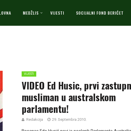
LOVNA
MEDŽLIS
VIJESTI
SOCIJALNI FOND BERIĆET
VIJESTI
VIDEO Ed Husic, prvi zastup
musliman u australskom
parlamentu!
Redakcija
29. Septembra 2010.