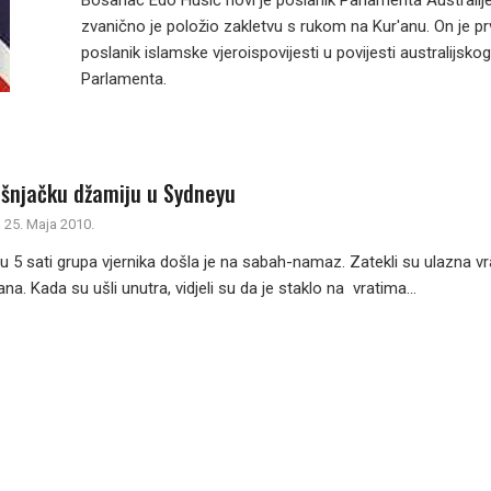
Bosanac Edo Husić novi je poslanik Parlamenta Australije
zvanično je položio zakletvu s rukom na Kur'anu. On je pr
poslanik islamske vjeroispovijesti u povijesti australijskog
Parlamenta.
šnjačku džamiju u Sydneyu
25. Maja 2010.
o u 5 sati grupa vjernika došla je na sabah-namaz. Zatekli su ulazna vr
na. Kada su ušli unutra, vidjeli su da je staklo na vratima...