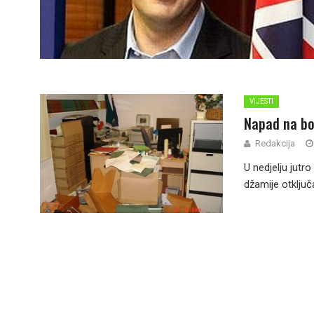
VIJESTI
Napad na bo
Redakcija
U nedjelju jutr
džamije otključa