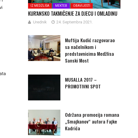
 i
IZ MEDŽLISA
MEKTEB
OBAVIJESTI
vi
KUR'ANSKO TAKMIČENJE ZA DJECU I OMLADINU
Urednik
24. Septembra 2021.
Muftija Kudić razgovarao
sa načelnikom i
predstavnicima Medžlisa
Sanski Most
ata
MUSALLA 2017 –
PROMOTIVNI SPOT
Održana promocija romana
„Smajkanov“ autora Fajke
Kadrića