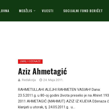
LOVNA
MEDŽLIS
VIJESTI
SOCIJALNI FOND BERIĆET
UMRLI I DŽENAZE
Aziz Ahmetagić
Redakcija
24. Maja 2011.
RAHMETULLAHI ALEJHI RAHMETEN VASIAH! Dana:
23.5.2011.g. u 80-oj godini života preselio je na Ahiret 19
2011 AHMETAGIĆ (MAHMUT) AZIZ IZ KIJEVA Dženaza ć
klanjati u utorak, tj. 24.05.2011.g. u...