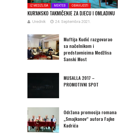
IZ MEDŽLISA
MEKTEB
OBAVIJESTI
KUR'ANSKO TAKMIČENJE ZA DJECU I OMLADINU
Urednik
24. Septembra 2021.
Muftija Kudić razgovarao
sa načelnikom i
predstavnicima Medžlisa
Sanski Most
MUSALLA 2017 –
PROMOTIVNI SPOT
Održana promocija romana
„Smajkanov“ autora Fajke
Kadrića