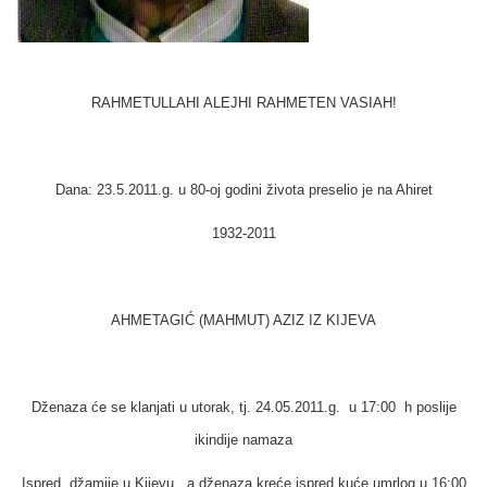
RAHMETULLAHI ALEJHI RAHMETEN VASIAH!
Dana: 23.5.2011.g. u 80-oj godini života preselio je na Ahiret
1932-2011
AHMETAGIĆ (MAHMUT) AZIZ IZ KIJEVA
Dženaza će se klanjati u
utorak, tj. 24.05.2011.g. u 17:00 h poslije
ikindije namaza
Ispred džamije u Kijevu , a dženaza kreće ispred kuće umrlog u 16:00