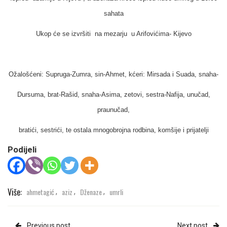
sahata
Ukop će se izvršiti na mezarju u Arifovićima- Kijevo
Ožalošćeni:
Supruga-Zumra, sin-Ahmet, kćeri: Mirsada i Suada, snaha-
Dursuma, brat-Rašid, snaha-Asima, zetovi, sestra-Nafija, unučad,
praunučad,
bratići, sestrići, te ostala mnogobrojna rodbina, komšije i prijatelji
Podijeli
Više:
ahmetagić
aziz
Dženaze
umrli
,
,
,
Previous post
Next post