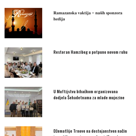
𝐑𝐚𝐦𝐚𝐳𝐚𝐧𝐬𝐤𝐚 𝐯𝐚𝐤𝐭𝐢𝐣𝐚 – 𝐧𝐚𝐬̌𝐢𝐡 𝐬𝐩𝐨𝐧𝐳𝐨𝐫𝐚
𝐡𝐞𝐝𝐢𝐣𝐚
Restoran Hamzibeg u potpuno novom ruhu
U Muftijstvu bihaćkom organizovana
dodjela Šehadetnama za mlade mujezine
Džematlije Trnove na dostojanstven način