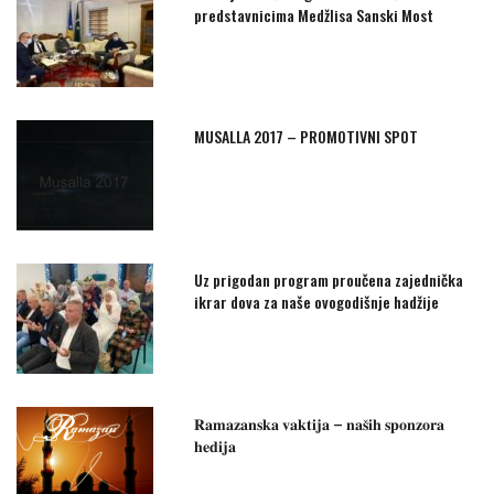
predstavnicima Medžlisa Sanski Most
MUSALLA 2017 – PROMOTIVNI SPOT
Uz prigodan program proučena zajednička
ikrar dova za naše ovogodišnje hadžije
𝐑𝐚𝐦𝐚𝐳𝐚𝐧𝐬𝐤𝐚 𝐯𝐚𝐤𝐭𝐢𝐣𝐚 – 𝐧𝐚𝐬̌𝐢𝐡 𝐬𝐩𝐨𝐧𝐳𝐨𝐫𝐚
𝐡𝐞𝐝𝐢𝐣𝐚