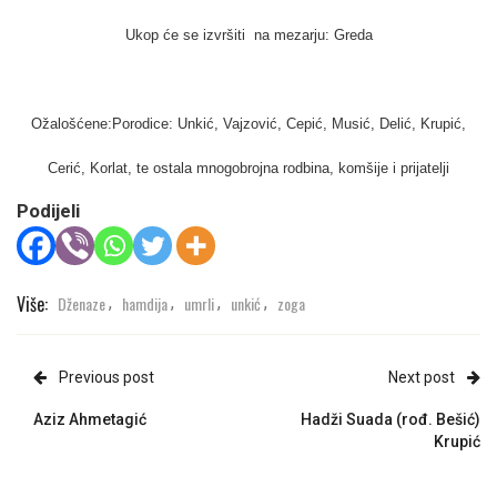
Ukop će se izvršiti na mezarju: Greda
Ožalošćene:Porodice: Unkić, Vajzović, Cepić, Musić, Delić, Krupić,
Cerić, Korlat, te ostala mnogobrojna rodbina, komšije i prijatelji
Podijeli
Više:
Dženaze
hamdija
umrli
unkić
zoga
,
,
,
,
Previous post
Next post
Aziz Ahmetagić
Hadži Suada (rođ. Bešić)
Krupić