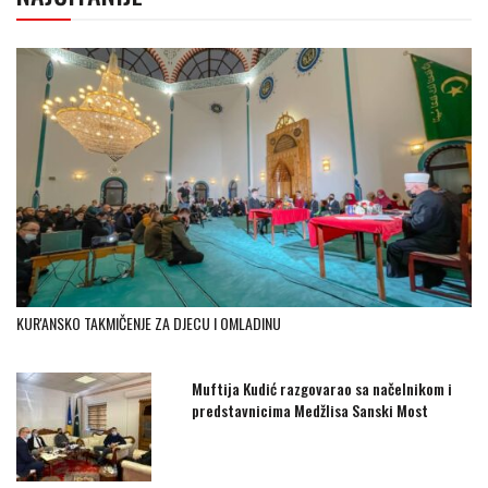
KUR'ANSKO TAKMIČENJE ZA DJECU I OMLADINU
Muftija Kudić razgovarao sa načelnikom i
predstavnicima Medžlisa Sanski Most