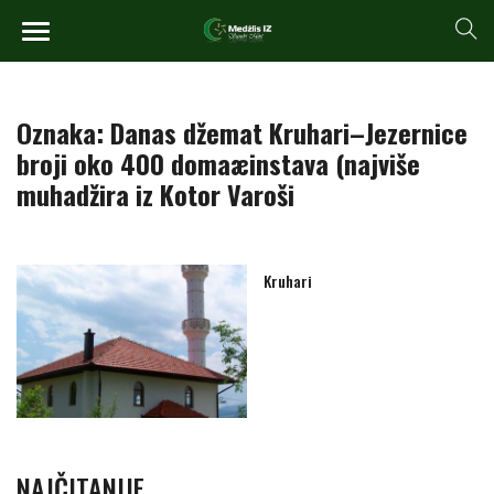
Oznaka:
Danas džemat Kruhari–Jezernice
broji oko 400 domaæinstava (najviše
muhadžira iz Kotor Varoši
Kruhari
NAJČITANIJE