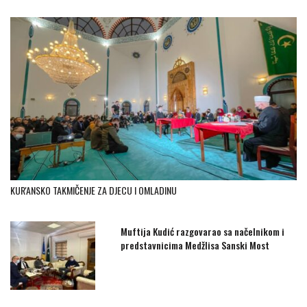
KUR'ANSKO TAKMIČENJE ZA DJECU I OMLADINU
Muftija Kudić razgovarao sa načelnikom i
predstavnicima Medžlisa Sanski Most