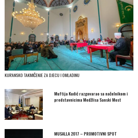
KUR'ANSKO TAKMIČENJE ZA DJECU I OMLADINU
Muftija Kudić razgovarao sa načelnikom i
predstavnicima Medžlisa Sanski Most
MUSALLA 2017 – PROMOTIVNI SPOT