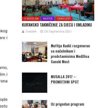
IZ MEDŽLISA
MEKTEB
OBAVIJESTI
KUR'ANSKO TAKMIČENJE ZA DJECU I OMLADINU
nskog
Urednik
24. Septembra 2021.
are i
Muftija Kudić razgovarao
sa načelnikom i
predstavnicima Medžlisa
Sanski Most
urno,
im i
MUSALLA 2017 –
arena
PROMOTIVNI SPOT
tople
Uz prigodan program
često