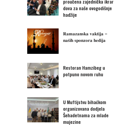
proučena zajednička ikrar
dova za naše ovogodišnje
hadžije
𝐑𝐚𝐦𝐚𝐳𝐚𝐧𝐬𝐤𝐚 𝐯𝐚𝐤𝐭𝐢𝐣𝐚 –
𝐧𝐚𝐬̌𝐢𝐡 𝐬𝐩𝐨𝐧𝐳𝐨𝐫𝐚 𝐡𝐞𝐝𝐢𝐣𝐚
Restoran Hamzibeg u
potpuno novom ruhu
U Muftijstvu bihaćkom
organizovana dodjela
Šehadetnama za mlade
mujezine