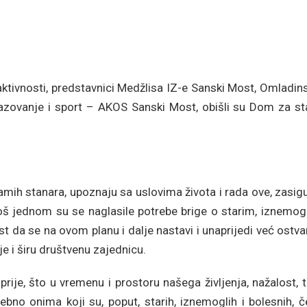
aktivnosti, predstavnici Medžlisa IZ-e Sanski Most, Omladi
brazovanje i sport – AKOS Sanski Most, obišli su Dom za st
 samih stanara, upoznaju sa uslovima života i rada ove, zasig
š jednom su se naglasile potrebe brige o starim, iznemogl
 da se na ovom planu i dalje nastavi i unaprijedi već ostv
je i širu društvenu zajednicu.
rije, što u vremenu i prostoru našega življenja, nažalost, 
sebno onima koji su, poput, starih, iznemoglih i bolesnih, 