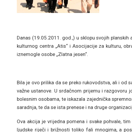
Danas (19.05.2011. god.,) u sklopu svojih planskih 
kulturnog centra „Atis“ i Asocijacije za kulturu, o
iznemogle osobe „Zlatna jesen“.
Bila je ovo prilika da se preko rukovodstva, ali i od
važne ustanove. U srdačnom prijemu i razgovoru jo
bolesnim osobama, te iskazala zajednička spremnost
saradnja, te da se ista prenese i na druge organizaci
Ova akcija je vrijedna pomena i svake pohvale, tim p
ljudske riječi i brižnosti toliko fali mnogima, a po