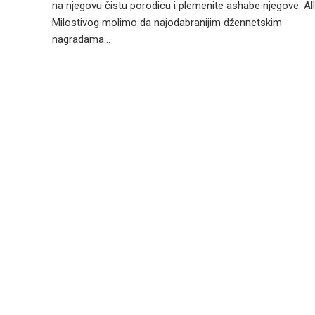
na njegovu čistu porodicu i plemenite ashabe njegove. Al
Milostivog molimo da najodabranijim džennetskim
nagradama...