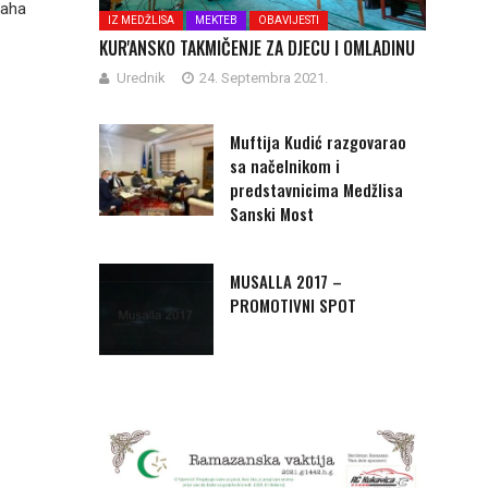
laha
IZ MEDŽLISA
MEKTEB
OBAVIJESTI
KUR'ANSKO TAKMIČENJE ZA DJECU I OMLADINU
Urednik
24. Septembra 2021.
Muftija Kudić razgovarao
sa načelnikom i
predstavnicima Medžlisa
Sanski Most
MUSALLA 2017 –
PROMOTIVNI SPOT