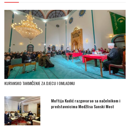
KUR'ANSKO TAKMIČENJE ZA DJECU I OMLADINU
Muftija Kudić razgovarao sa načelnikom i
predstavnicima Medžlisa Sanski Most