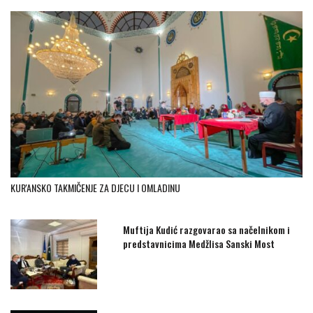
KUR'ANSKO TAKMIČENJE ZA DJECU I OMLADINU
Muftija Kudić razgovarao sa načelnikom i
predstavnicima Medžlisa Sanski Most