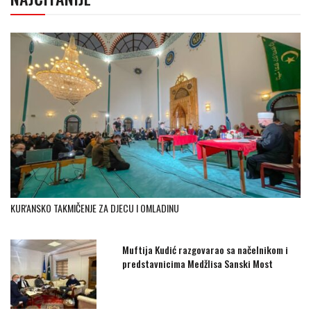
KUR'ANSKO TAKMIČENJE ZA DJECU I OMLADINU
Muftija Kudić razgovarao sa načelnikom i
predstavnicima Medžlisa Sanski Most