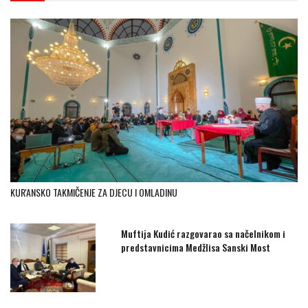
KUR'ANSKO TAKMIČENJE ZA DJECU I OMLADINU
Muftija Kudić razgovarao sa načelnikom i
predstavnicima Medžlisa Sanski Most