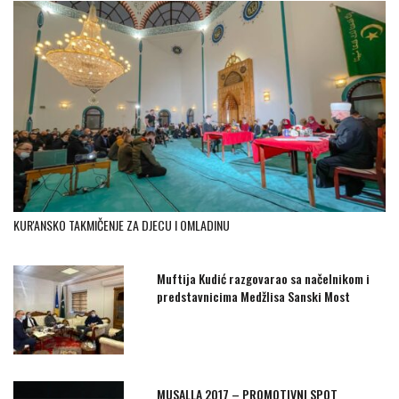
KUR'ANSKO TAKMIČENJE ZA DJECU I OMLADINU
Muftija Kudić razgovarao sa načelnikom i
predstavnicima Medžlisa Sanski Most
MUSALLA 2017 – PROMOTIVNI SPOT