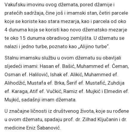
Vakufsku imovinu ovog džemata, pored džamije i
pratećih sadržaja, čine još i imamski stan, četiri parcele
koje se koriste kao stara mezarja, kao i parcela od oko
4 dunuma koja se koristi kao novo džematsko mezarje
te oko 15 dunuma obradivog zemljišta. U džematu se
nalazi i jedno turbe, poznato kao „Alijino turbe“.
Stalnu imamsku službu u ovom džematu su obavljali
sljedeći imami: Hasan ef. Bašić, Muhammed ef. Ćeman,
Osman ef. Halilović, Ishak ef. Alikić, Muhammed ef.
Alihodžić, Mustafa ef. Brka, Šerif ef. Mustafić, Zuhdija
ef. Karaga, Atif ef. Vučkić, Ramiz ef. Mujkić i Elmedin ef.
Mujkić, sadašnji imam džemata.
U značajne ličnosti iz društvenog života, koje su rođene
u ovom džematu, spadaju prof. dr. Zilhad Ključanin i dr.
medicine Eniz Šabanović.