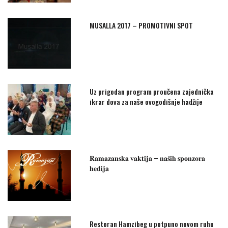
MUSALLA 2017 – PROMOTIVNI SPOT
Uz prigodan program proučena zajednička
ikrar dova za naše ovogodišnje hadžije
𝐑𝐚𝐦𝐚𝐳𝐚𝐧𝐬𝐤𝐚 𝐯𝐚𝐤𝐭𝐢𝐣𝐚 – 𝐧𝐚𝐬̌𝐢𝐡 𝐬𝐩𝐨𝐧𝐳𝐨𝐫𝐚
𝐡𝐞𝐝𝐢𝐣𝐚
Restoran Hamzibeg u potpuno novom ruhu