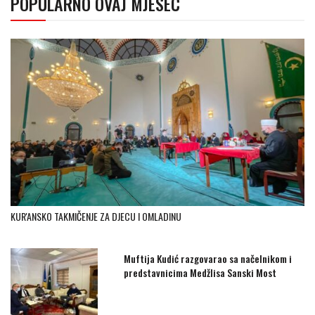
POPULARNO OVAJ MJESEC
KUR'ANSKO TAKMIČENJE ZA DJECU I OMLADINU
Muftija Kudić razgovarao sa načelnikom i
predstavnicima Medžlisa Sanski Most