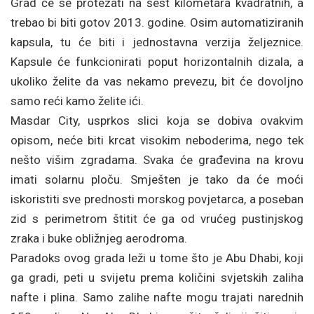
Grad će se protezati na šest kilometara kvadratnih, a
trebao bi biti gotov 2013. godine. Osim automatiziranih
kapsula, tu će biti i jednostavna verzija željeznice.
Kapsule će funkcionirati poput horizontalnih dizala, a
ukoliko želite da vas nekamo prevezu, bit će dovoljno
samo reći kamo želite ići.
Masdar City, usprkos slici koja se dobiva ovakvim
opisom, neće biti krcat visokim neboderima, nego tek
nešto višim zgradama. Svaka će građevina na krovu
imati solarnu ploču. Smješten je tako da će moći
iskoristiti sve prednosti morskog povjetarca, a poseban
zid s perimetrom štitit će ga od vrućeg pustinjskog
zraka i buke obližnjeg aerodroma.
Paradoks ovog grada leži u tome što je Abu Dhabi, koji
ga gradi, peti u svijetu prema količini svjetskih zaliha
nafte i plina. Samo zalihe nafte mogu trajati narednih