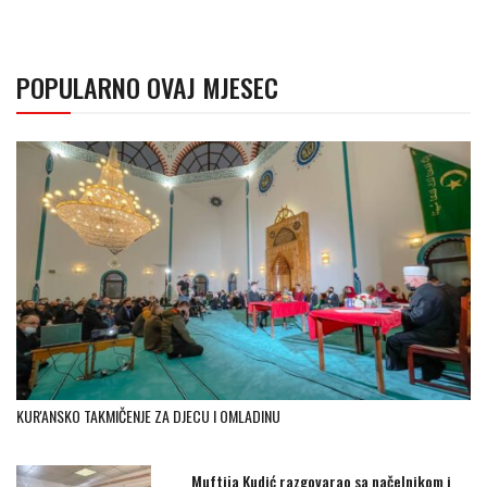
POPULARNO OVAJ MJESEC
KUR'ANSKO TAKMIČENJE ZA DJECU I OMLADINU
Muftija Kudić razgovarao sa načelnikom i