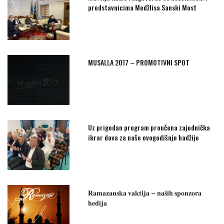
predstavnicima Medžlisa Sanski Most
MUSALLA 2017 – PROMOTIVNI SPOT
Uz prigodan program proučena zajednička
ikrar dova za naše ovogodišnje hadžije
𝐑𝐚𝐦𝐚𝐳𝐚𝐧𝐬𝐤𝐚 𝐯𝐚𝐤𝐭𝐢𝐣𝐚 – 𝐧𝐚𝐬̌𝐢𝐡 𝐬𝐩𝐨𝐧𝐳𝐨𝐫𝐚
𝐡𝐞𝐝𝐢𝐣𝐚