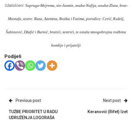
Ožalošćeni
: Supruga-Mejrema, sin-Jasmin, snaha-Nafija, unuka-Zlata, brat-
Mustafa, sestre: Raza, Azemina, Rezika i Fatima, porodice: Cerić, Kuželj,
Šahinović, Džafić i Burnić, bratići, sestrići, te ostala mnogobrojna rodbina
komšije i prijatelji
Podijeli
Previous post
Next post
TUŽBE PRIORITET U RADU
Keranović (Rifet) Izet
UDRUŽENJA LOGORAŠA