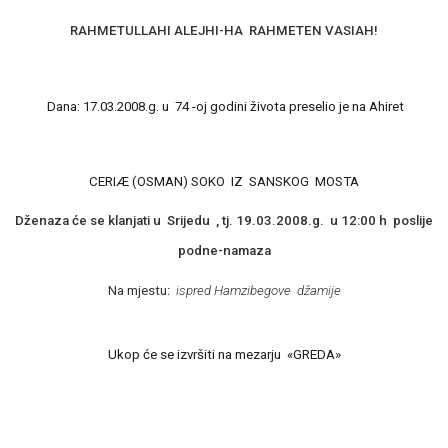
RAHMETULLAHI ALEJHI-HA
RAHMETEN VASIAH!
Dana: 17.03.2008.g. u
74 -oj godini života preselio je na Ahiret
CERIÆ (OSMAN) SOKO
IZ
SANSKOG
MOSTA
Dženaza će se klanjati u
Srijedu
, tj. 19.03.2008.g.
u 12:00 h
poslije
podne-namaza
Na mjestu
:
ispred Hamzibegove
džamije
Ukop će se izvršiti na mezarju
«GREDA»