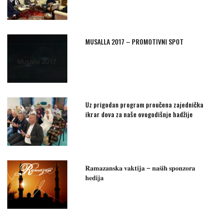
MUSALLA 2017 – PROMOTIVNI SPOT
Uz prigodan program proučena zajednička
ikrar dova za naše ovogodišnje hadžije
𝐑𝐚𝐦𝐚𝐳𝐚𝐧𝐬𝐤𝐚 𝐯𝐚𝐤𝐭𝐢𝐣𝐚 – 𝐧𝐚𝐬̌𝐢𝐡 𝐬𝐩𝐨𝐧𝐳𝐨𝐫𝐚
𝐡𝐞𝐝𝐢𝐣𝐚