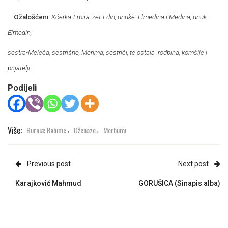
Ožalošćeni
:
Kćerka-Emira, zet-Edin, unuke: Elmedina i Medina, unuk-
Elmedin,
sestra-Meleća, sestrišne, Merima, sestrići, te ostala
rodbina, komšije i
prijatelji.
Podijeli
Više:
Burniæ Rahime
Dženaze
Merhumi
,
,
Previous post
Next post
Karajković Mahmud
GORUŠICA (Sinapis alba)