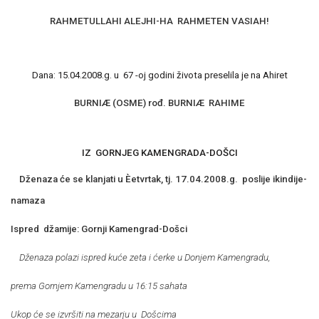
RAHMETULLAHI ALEJHI-HA
RAHMETEN VASIAH!
Dana: 15.04.2008.g. u
67 -oj godini života preselila je na Ahiret
BURNIÆ (OSME) rođ. BURNIÆ
RAHIME
IZ
GORNJEG KAMENGRADA-DOŠCI
Dženaza će se klanjati u Èetvrtak, tj. 17.04.2008.g.
poslije ikindije-
namaza
Ispred
džamije: Gornji Kamengrad-Došci
Dženaza polazi ispred kuće zeta i ćerke u Donjem Kamengradu,
prema Gornjem Kamengradu u 16:15 sahata
Ukop će se izvršiti na mezarju u
Došcima