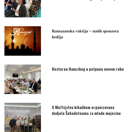
𝐑𝐚𝐦𝐚𝐳𝐚𝐧𝐬𝐤𝐚 𝐯𝐚𝐤𝐭𝐢𝐣𝐚 – 𝐧𝐚𝐬̌𝐢𝐡 𝐬𝐩𝐨𝐧𝐳𝐨𝐫𝐚
𝐡𝐞𝐝𝐢𝐣𝐚
Restoran Hamzibeg u potpuno novom ruhu
U Muftijstvu bihaćkom organizovana
dodjela Šehadetnama za mlade mujezine