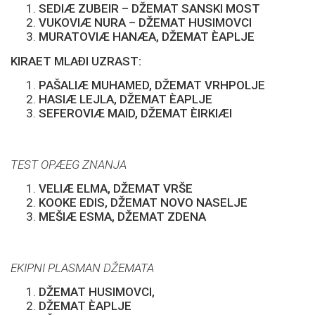
SEDIÆ ZUBEIR – DŽEMAT SANSKI MOST
VUKOVIÆ NURA – DŽEMAT HUSIMOVCI
MURATOVIÆ HANÆA, DŽEMAT ÈAPLJE
KIRAET MLAÐI UZRAST:
PAŠALIÆ MUHAMED, DŽEMAT VRHPOLJE
HASIÆ LEJLA, DŽEMAT ÈAPLJE
SEFEROVIÆ MAID, DŽEMAT ÈIRKIÆI
TEST OPÆEG ZNANJA
VELIÆ ELMA, DŽEMAT VRŠE
KOOKE EDIS, DŽEMAT NOVO NASELJE
MEŠIÆ ESMA, DŽEMAT ZDENA
EKIPNI PLASMAN DŽEMATA
DŽEMAT HUSIMOVCI,
DŽEMAT ÈAPLJE