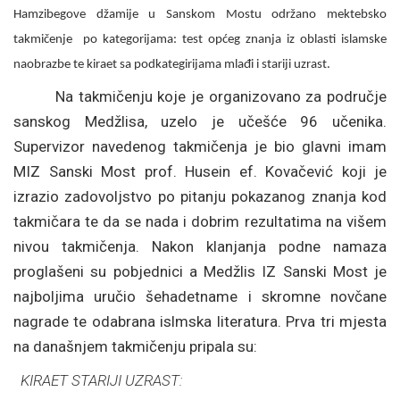
Hamzibegove džamije u Sanskom Mostu održano mektebsko
takmičenje
po kategorijama: test općeg znanja iz oblasti islamske
naobrazbe te kiraet sa podkategirijama mlađi i stariji uzrast.
Na takmičenju koje je organizovano za područje
sanskog Medžlisa, uzelo je učešće 96 učenika.
Supervizor navedenog takmičenja je bio glavni imam
MIZ Sanski Most prof. Husein ef. Kovačević koji je
izrazio zadovoljstvo po pitanju pokazanog znanja kod
takmičara te da se nada i dobrim rezultatima na višem
nivou takmičenja. Nakon klanjanja podne namaza
proglašeni su pobjednici a Medžlis IZ Sanski Most je
najboljima uručio šehadetname i skromne novčane
nagrade te odabrana islmska literatura. Prva tri mjesta
na današnjem takmičenju pripala su:
KIRAET STARIJI UZRAST: