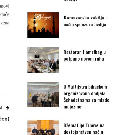
anovi
uduće
𝐑𝐚𝐦𝐚𝐳𝐚𝐧𝐬𝐤𝐚 𝐯𝐚𝐤𝐭𝐢𝐣𝐚 –
tvena
𝐧𝐚𝐬̌𝐢𝐡 𝐬𝐩𝐨𝐧𝐳𝐨𝐫𝐚 𝐡𝐞𝐝𝐢𝐣𝐚
Restoran Hamzibeg u
potpuno novom ruhu
U Muftijstvu bihaćkom
organizovana dodjela
Šehadetnama za mlade
mujezine
st
ideo)
Džematlije Trnove na
dostojanstven način