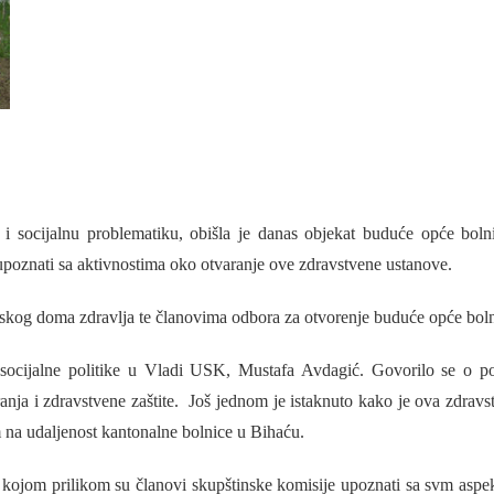
socijalnu problematiku, obišla je danas objekat buduće opće boln
upoznati sa aktivnostima oko otvaranje ove zdravstvene ustanove.
kog doma zdravlja te članovima odbora za otvorenje buduće opće boln
ocijalne politike u Vladi USK, Mustafa Avdagić. Govorilo se o po
ranja i zdravstvene zaštite. Još jednom je istaknuto kako je ova zdravs
na udaljenost kantonalne bolnice u Bihaću.
kojom prilikom su članovi skupštinske komisije upoznati sa svm aspe