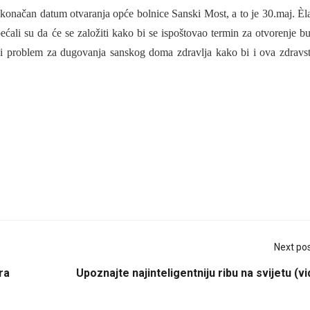
 konačan datum otvaranja opće bolnice Sanski Most, a to je 30.maj. Èl
bećali su da će se založiti kako bi se ispoštovao termin za otvorenje b
ći i problem za dugovanja sanskog doma zdravlja kako bi i ova zdravs
Next po
ra
Upoznajte najinteligentniju ribu na svijetu (v