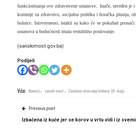
funkcionisanja ove zdravstvene ustanove. Inače, utvrđen je i
komisije za zdravstvo, socijalnu politiku i boračka pitanja, o
bolnice. Istovremeno, istakli su kako će se pokušati prona
ustanova u budućnosti imala rentabilno poslovanje.
(sanskimost.gov.ba)
Podijeli
Više:
Novosti
sanski most
Zvanièno otvaranje bolnice 30. maja
,
,
Previous post
Izbačena iz kuće jer se korov u vrtu vidi i iz svemi