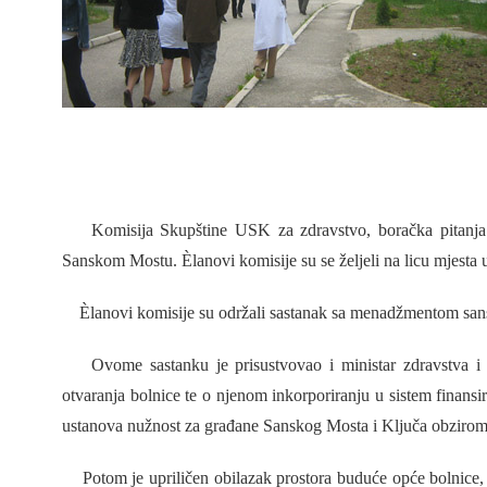
Komisija Skupštine USK za zdravstvo, boračka pitanja i 
Sanskom Mostu. Èlanovi komisije su se željeli na licu mjesta 
Èlanovi komisije su održali sastanak sa menadžmentom sans
Ovome sastanku je prisustvovao i ministar zdravstva i s
otvaranja bolnice te o njenom inkorporiranju u sistem finansi
ustanova nužnost za građane Sanskog Mosta i Ključa obzirom 
Potom je upriličen obilazak prostora buduće opće bolnice, 