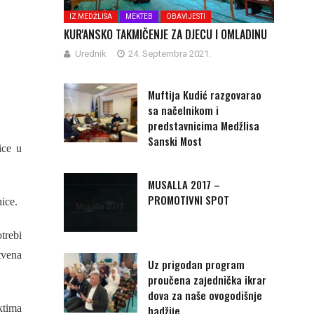
IZ MEDŽLISA
MEKTEB
OBAVIJESTI
KUR'ANSKO TAKMIČENJE ZA DJECU I OMLADINU
Urednik
24. Septembra 2021.
Muftija Kudić razgovarao
sa načelnikom i
predstavnicima Medžlisa
Sanski Most
ice u
MUSALLA 2017 –
PROMOTIVNI SPOT
ice.
trebi
tvena
Uz prigodan program
proučena zajednička ikrar
dova za naše ovogodišnje
ktima
hadžije