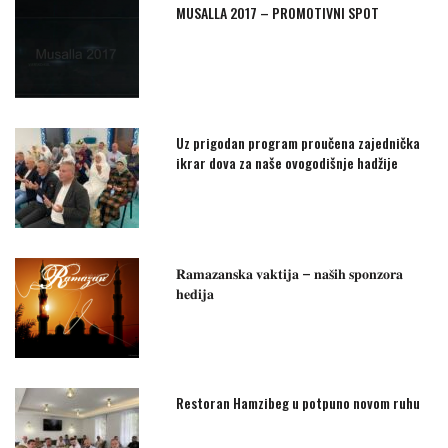
MUSALLA 2017 – PROMOTIVNI SPOT
Uz prigodan program proučena zajednička
ikrar dova za naše ovogodišnje hadžije
𝐑𝐚𝐦𝐚𝐳𝐚𝐧𝐬𝐤𝐚 𝐯𝐚𝐤𝐭𝐢𝐣𝐚 – 𝐧𝐚𝐬̌𝐢𝐡 𝐬𝐩𝐨𝐧𝐳𝐨𝐫𝐚
𝐡𝐞𝐝𝐢𝐣𝐚
Restoran Hamzibeg u potpuno novom ruhu