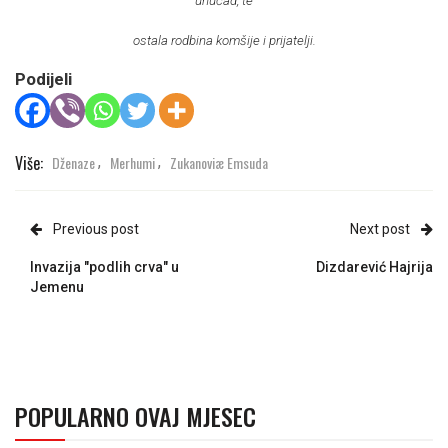
unučad, te
ostala rodbina komšije i prijatelji.
Podijeli
Više:
Dženaze
Merhumi
Zukanoviæ Emsuda
,
,
Previous post
Next post
Invazija "podlih crva" u
Dizdarević Hajrija
Jemenu
POPULARNO OVAJ MJESEC