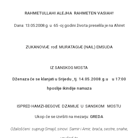
RAHMETULLAHI ALEJHA
RAHMETEN VASIAH!
Dana: 13.05.2008.g. u
65 -oj godini života preselila je na Ahiret
ZUKANOVIÆ
rođ. MURATAGIÆ (NAIL) EMSUDA
IZ SANSKOG MOSTA
Dženaza će se klanjati u Srijedu , tj. 14.05.2008.g.u
u 17:00
hposlije ikindije namaza
ISPRED HAMZI-BEGOVE
DZAMIJE
U
SANSKOM
MOSTU
Ukop će se izvršiti na mezarju:
GREDA
Ožalošćeni
: suprug-Smajil, sinovi: Samir i Amir,
braća, sestre, snahe,