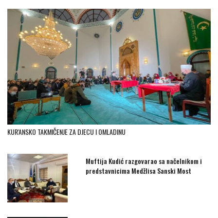
KUR'ANSKO TAKMIČENJE ZA DJECU I OMLADINU
Muftija Kudić razgovarao sa načelnikom i
predstavnicima Medžlisa Sanski Most