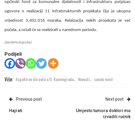
općinski fond za komunalne djelatnosti i infrastrukturu potpisao
ugovore o realizaciji 11 infratsrukturnih projekata čija je ukupna
vrijednost 3.402.016 maraka. Relaizacija nekih projekata je već
počela, a ostali će se realizirati u narednom periodu.
(sanskimost.gov.ba)
Podijeli
Više:
Asgaltiran dio puta u D. Kamengradu
Novosti
sanski most
,
,
Previous post
Next post
Hajrati
Umjesto tumora doktori mu
izvadili ručnik