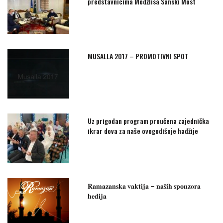
predstavnicima Medžlisa Sanski Most
MUSALLA 2017 – PROMOTIVNI SPOT
Uz prigodan program proučena zajednička
ikrar dova za naše ovogodišnje hadžije
𝐑𝐚𝐦𝐚𝐳𝐚𝐧𝐬𝐤𝐚 𝐯𝐚𝐤𝐭𝐢𝐣𝐚 – 𝐧𝐚𝐬̌𝐢𝐡 𝐬𝐩𝐨𝐧𝐳𝐨𝐫𝐚
𝐡𝐞𝐝𝐢𝐣𝐚