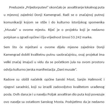
Preduzeće „Prijedorputevi“ okončalo je asvaltiranje lokalnog puta
u mjesnoj zajednici Donji Kamengrad. Radi se o značajnoj putnoj
komunikaciji kojom se stiže i do kulturno istorijskog spomenika
„Musala“ u ovome mjestu. Riječ je o projektu koji je nedavno
potpisan u zgradi općine i čija vrijednost iznosi 53.242 marke.
Sem što će mještani u ovome dijelu mjesne zajednice Donji
Kamengrad dobiti kvalitetnu putnu saobraćajnicu, ovaj projekat ima
veliki značaj imajući u vidu da se početkom jula na ovom prostoru
odvija kulturno jerska manifestacija „Dani musale“.
Radove su obišli načelnik općine Sanski Most, Sanjin Halimović i
njegovi saradnici, koji su izrazili zadovoljstvo kvalitetom urađenog
posla. Ovih dana je i u naselju Poljak asvaltiran dio puta koji povezuje
ovo naselje sa ostatkom Sanskog Mosta. Podsjetimo da je nedavno