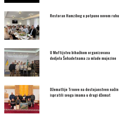
Restoran Hamzibeg u potpuno novom ruhu
U Muftijstvu bihaćkom organizovana
dodjela Šehadetnama za mlade mujezine
Džematlije Trnove na dostojanstven način
ispratili svoga imama u drugi džemat