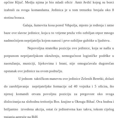
općine Ključ. Medju njima je bio mladi oficir
Amir Avdić kojeg su borci
izabrali za svoga komandanta. Jedinica je u tom trenutku brojala oko 8
stotina boraca.
Galaja, šumovita kosa pored Vrhpolja, mjesto je rođenja i ratne
baze ove slavne jedinice, koja u to vrijeme pruža vrlo ozbiljan otpor mnogo
nadmoćnijem neprijatelju kojem nanosi i prve ozbiljne gubitke u ljudstvu.
Nepovoljna strateška pozicija ove jedinice, koja se našla u
potpunom neprijateljskom okruženju, nemogućnost logističke podrške u
naoružanju, municiji, lijekovima i hrani, nije omogućavala dugoročan
opstanak ove jedinice na ovom području.
U jednom
taktičkom manevru ove jedinice Zelenih Beretki, dolazi
do zarobljavanja
neprijateljske formacije od 40 vojnika i 5 oficira, što
njenoj komandi otvara povoljnu poziciju za pregovore oko svoga
dislociranja na slobodnu teritoriju Bos. krajine u Okrugu Bihać. Ova hrabra i
briljantno
izvedena akcija, ostat će jedinstvena kao takva, tokom cijelog
trajanja agresije na BiH.