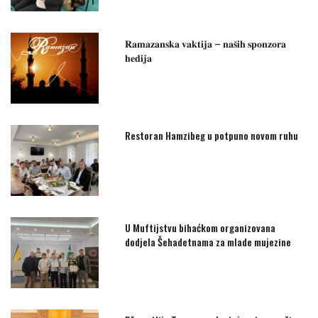
𝐑𝐚𝐦𝐚𝐳𝐚𝐧𝐬𝐤𝐚 𝐯𝐚𝐤𝐭𝐢𝐣𝐚 – 𝐧𝐚𝐬̌𝐢𝐡 𝐬𝐩𝐨𝐧𝐳𝐨𝐫𝐚
𝐡𝐞𝐝𝐢𝐣𝐚
Restoran Hamzibeg u potpuno novom ruhu
U Muftijstvu bihaćkom organizovana
dodjela Šehadetnama za mlade mujezine