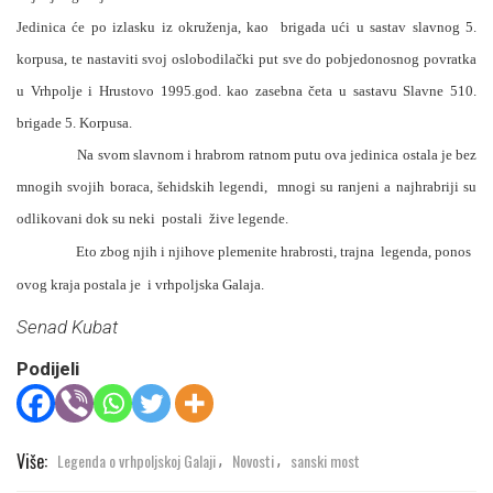
Jedinica će po izlasku iz okruženja, kao
brigada ući u sastav slavnog 5.
korpusa, te nastaviti svoj oslobodilački put sve do pobjedonosnog povratka
u Vrhpolje i Hrustovo 1995.god. kao zasebna četa u sastavu Slavne 510.
brigade 5. Korpusa.
Na svom slavnom i hrabrom ratnom putu ova jedinica ostala je bez
mnogih svojih boraca, šehidskih legendi,
mnogi su ranjeni a najhrabriji su
odlikovani dok su neki
postali
žive legende.
Eto zbog njih i njihove plemenite hrabrosti, trajna
legenda, ponos
ovog kraja postala je
i vrhpoljska Galaja.
Senad Kubat
Podijeli
Više:
Legenda o vrhpoljskoj Galaji
Novosti
sanski most
,
,