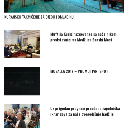
KUR'ANSKO TAKMIČENJE ZA DJECU I OMLADINU
Muftija Kudić razgovarao sa načelnikom i
predstavnicima Medžlisa Sanski Most
MUSALLA 2017 – PROMOTIVNI SPOT
Uz prigodan program proučena zajednička
ikrar dova za naše ovogodišnje hadžije