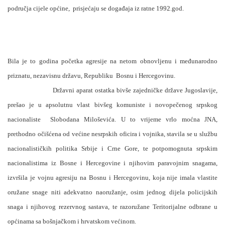
područja cijele općine,
prisjećaju se događaja iz ratne 1992.god.
Bila je to godina početka agresije na netom obnovljenu i međunarodno
priznatu, nezavisnu državu, Republiku
Bosnu i Hercegovinu.
Državni aparat ostatka bivše zajedničke države Jugoslavije,
prešao je u apsolutnu vlast bivšeg komuniste i novopečenog srpskog
nacionaliste
Slobodana Miloševića. U to vrijeme vrlo moćna JNA,
prethodno očišćena od većine nesrpskih oficira i vojnika, stavila se u službu
nacionalističkih politika Srbije i Crne Gore, te potpomognuta srpskim
nacionalistima iz Bosne i Hercegovine i njihovim paravojnim snagama,
izvršila je vojnu agresiju na Bosnu i Hercegovinu, koja nije imala vlastite
oružane snage niti adekvatno naoružanje, osim jednog dijela policijskih
snaga i njihovog rezervnog sastava, te razoružane Teritorijalne odbrane u
općinama sa bošnjačkom i hrvatskom većinom.