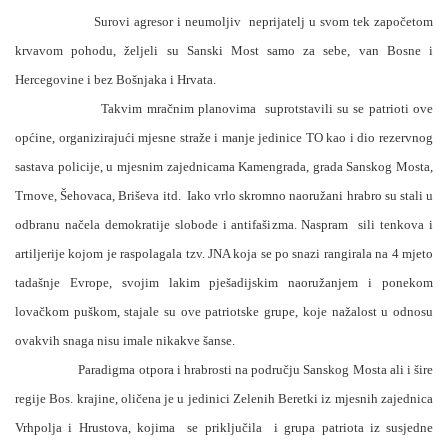
Surovi agresor i neumoljiv
neprijatelj u svom tek započetom
krvavom pohodu, željeli su Sanski Most samo za sebe, van Bosne i
Hercegovine i bez Bošnjaka i Hrvata.
Takvim mračnim planovima
suprotstavili su se patrioti ove
općine, organizirajući mjesne straže i manje jedinice TO kao i dio rezervnog
sastava policije, u mjesnim zajednicama Kamengrada, grada Sanskog Mosta,
Trnove, Šehovaca, Briševa itd.
Iako vrlo skromno naoružani hrabro su stali u
odbranu načela demokratije slobode i antifašizma. Naspram
sili tenkova i
artiljerije kojom je raspolagala tzv. JNA koja se po snazi rangirala na 4 mjeto
tadašnje Evrope, svojim lakim pješadijskim naoružanjem i ponekom
lovačkom puškom, stajale su ove patriotske grupe, koje nažalost u odnosu
ovakvih snaga nisu imale nikakve šanse.
Paradigma otpora i hrabrosti na području Sanskog Mosta ali i šire
regije Bos. krajine, oličena je u jedinici Zelenih Beretki iz mjesnih zajednica
Vrhpolja i Hrustova, kojima
se priključila
i grupa patriota iz susjedne