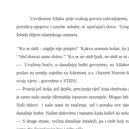
Uzvišenom Allahu prije svakog govora zahvaljujemo, 
porodicu njegovu i uzorite ashabe, te upućujući dovu: ‘Go
šehida diljem islamskoga ummeta.
‘’
Ko
se
stidi
–
nigdje
nije
prispio
!’ ‘
Kakva
sramota
bolan
,
ko
‘’Stid donosi samo dobro.’’ ’Ko se ne stidi ljudi, ne stidi se ni 
—
Uvažena braćo, u današnjoj hutbi govorimo, uz Allaho
poslao na zemlju zajedno sa Ademom, a.s. i hazreti Havom da
svoju vjeru – govorimo o STIDU.
— Postoji još bolja, još ljepša, preciznija riječ koja obuhvata
je samo naše starije džematlije ispravno razumjele. Mogao 
Naši didovi
i naše nane bi značenje, srž i poruku ove rij
današnje hutbe. Našim didovima i nanama kada kažeš da ne
— S druge strane, većina današnje mladeži, pa i onih koji 