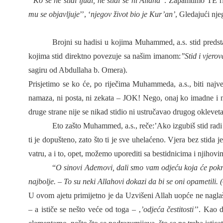
‘
’Ko se ne stidi ljudi, ne stidi se ni Allaha’’
. Zapamtimo TE rij
mu se objavljuje
’’, ‘
njegov život bio je Kur’an’
, Gledajući njeg
Brojni su hadisi u kojima Muhammed, a.s. stid predsta
kojima stid direktno povezuje sa našim imanom:
’’Stid i vjero
sagiru od Abdullaha b. Omera).
Prisjetimo se ko će, po riječima Muhammeda, a.s., biti naj
namaza, ni posta, ni zekata – JOK! Nego, onaj ko imadne i n
druge strane nije se nikad stidio ni ustručavao drugog okleveta
Eto zašto Muhammed, a.s., reče:
’Ako izgubiš stid radi
ti je dopušteno, zato što ti je sve uhelaćeno. Vjera bez stida
vatru, a i to, opet, možemo uporediti sa bestidnicima i njih
“
O sinovi Ademovi, dali smo vam odjeću koja će pokrivat
najbolje. – To su neki Allahovi dokazi da bi se oni opametili. (
U ovom ajetu primijetno je da Uzvišeni Allah uopće ne nag
– a ističe se nešto veće od toga – ‚
’odjeća čestitosti
’
’. Kao d