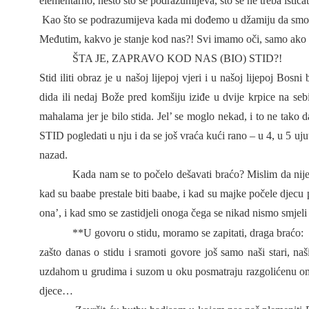
elementarno, nešto što se podrazumijeva, što se ne treba isticat
Kao što se podrazumijeva kada mi dođemo u džamiju da smo
Međutim, kakvo je stanje kod nas?! Svi imamo oči, samo ako
ŠTA JE, ZAPRAVO KOD NAS (BIO) STID?!
Stid iliti obraz je u našoj lijepoj vjeri i u našoj lijepoj Bo
dida ili nedaj Bože pred komšiju iziđe u dvije krpice na seb
mahalama jer je bilo stida. Jel’ se moglo nekad, i to ne tako 
STID pogledati u nju i da se još vraća kući rano – u 4, u 5 ujut
nazad.
Kada nam se to počelo dešavati braćo?
Mislim da nije
kad su baabe prestale biti baabe, i kad su majke počele djecu
ona’,
i kad smo se zastidjeli onoga čega se nikad nismo smjeli 
**U govoru o stidu, moramo se zapitati, draga braćo:
zašto danas o stidu i sramoti govore još samo naši stari, naš
uzdahom u grudima i suzom u oku posmatraju razgolićenu omla
djece…