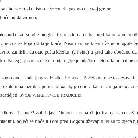
i.
 sa abdestom, da nismo u šorcu, da pazimo na svoj govor…
 hoćemo da vidimo..
sni bio onda kad se nije moglo ni zamisliti da ćerka pred babu, a nekmoli
i, ne zna se koja od koje kraća. Nisu nam se kćeri i žene polugole še
davno, zamisliti da otac pušta kćerku, (a i sina) u grad tako obučenu da 
ru. Pa je/ga još ne smije ni upitati gdje je bila/bio – eto rafalne paljbe
 samo onda kada je nestalo stida i obraza. Počelo nam se to dešavati i
 po kalupima raznih sapunica odgajati, po onoj, ’kad nisam ja mogla, ne
zastidjeti:
SVOJE VJERE I SVOJE TRADICIJE!!
i didovi
i nane?! Zabrinjava činjenica-bolna činjenica, da samo još o
dinu, bojeći se hoće li i oni pred Bogom dževapiti jer su to djeca nj