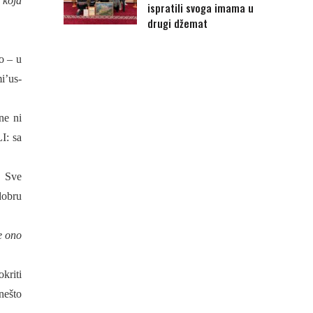
 koja
ispratili svoga imama u
drugi džemat
o – u
i’us-
ne ni
LI: sa
!
Sve
dobru
e ono
kriti
nešto