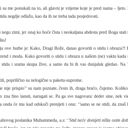
 su me ponukali na to, ali glavni je vrijeme koje je pred nama – ljeto. 
ida negdje odlažu, kao da ih ne treba tada posjedovati.
i nego zimi, jer onaj ko hoće čista i neokaljana abdesta pred Boga stati 
što!
ju ove hutbe je: Kako, Dragi Bože, danas govoriti o stidu i obrazu?!
rend i moda. Kako govoriti o stidu i obrazu u našem (ne) vaktu kada 
 stida i srama skupa žive, a samo da bi ih vas dunjaluk gledao. Na
ili, poprilično su nelogične u paketu-suprotne.
dje nije prispio’’ su nam poznate, često ih, draga braćo, čujemo. Koliko
 zna fino lanuti, narugati se. Pa ga sve nagovara: deder sine, nek vid
a onda će mu kad odskoči prenijeti i onu: ‘’samo se ne stidi, da znaš 
Allahovog poslanika Muhammeda, a.s: ‘
’Stid neće donijeti ništa osim do