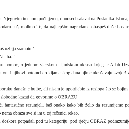
s Njegovim imenom počinjemo, donoseći salavat na Poslanika Islama, 
spodaru naš, molimo Te, da najljepšim nagradama obaspeš duše bosans
jo
š
uzbija
sramotu
.’
Allaha.’’
vu pomoć, o jednom vjerskom i ljudskom ukrasu kojeg je Allah Uzv
 oni i njihovi potomci do kijametskog dana njime ukrašavaju svoje živ
 poruku današnje hutbe, ali nisam je upotrijebio iz razloga što se bojim
bih slobodno kazati da govorimo o OBRAZU.
eči fantastično razumjeli, baš onako kako bih želio da razumijemo p
ko nema
obraza
sve si im u toj rečenici rekao.
su doskora potpadali pod tu kategoriju, pod rječju OBRAZ podrazumij