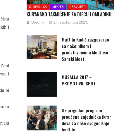
IZ MEDŽLISA
MEKTEB
OBAVIJESTI
KUR'ANSKO TAKMIČENJE ZA DJECU I OMLADINU
čistu
Urednik
24. Septembra 2021.
kih i
Muftija Kudić razgovarao
sa načelnikom i
predstavnicima Medžlisa
Sanski Most
išeni
ote i
MUSALLA 2017 –
PROMOTIVNI SPOT
 da bi
oruku
Uz prigodan program
proučena zajednička ikrar
dova za naše ovogodišnje
evaju
hadžije