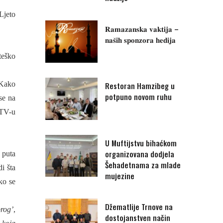
Ljeto
𝐑𝐚𝐦𝐚𝐳𝐚𝐧𝐬𝐤𝐚 𝐯𝐚𝐤𝐭𝐢𝐣𝐚 –
𝐧𝐚𝐬̌𝐢𝐡 𝐬𝐩𝐨𝐧𝐳𝐨𝐫𝐚 𝐡𝐞𝐝𝐢𝐣𝐚
teško
 Kako
Restoran Hamzibeg u
potpuno novom ruhu
se na
 TV-u
U Muftijstvu bihaćkom
organizovana dodjela
 puta
Šehadetnama za mlade
i šta
mujezine
ko se
Džematlije Trnove na
brog’
,
dostojanstven način