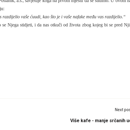
oslanik, a.s., savjetuje koga na prvom mjestu da se stidimo. U ovom h
ju:
s razdijelio vaše ćuudi, kao što je i vaše nafake među vas razdijelio.“
 Njega stidjeti, i da nas otkuči od života zbog kojeg bi se pred Nj
Next po
Više kafe - manje srčanih 