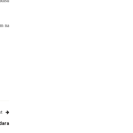
adisu
im na
st
udara