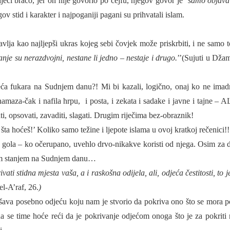
eči braćo, jer on nije govorio po ćejfu, njegov govor je ‘
samo objava
ov stid i karakter i najpoganiji pagani su prihvatali islam.
vlja kao najljepši ukras kojeg sebi čovjek može priskrbiti, i ne samo t
vanje su nerazdvojni, nestane li jedno – nestaje i drugo.
’’(Sujuti u Džam
veća
fukara
na Sudnjem danu?! Mi bi kazali, logično, onaj ko ne imad
amaza-čak i nafila hrpu,
i posta, i zekata i sadake i javne i tajne – A
ti, opsovati, zavaditi, slagati. Drugim riječima
bez-obraznik!
 šta hoćeš!’
Koliko samo težine i ljepote islama u ovoj kratkoj rečenici!
 je gola – ko očerupano, uvehlo drvo-nikakve koristi od njega. Osim za 
ovim stanjem na Sudnjem danu…
i stidna mjesta vaša, a i raskošna odijela, ali, odjeća čestitosti, to j
el-A’raf, 26.
)
lašava posebno
odjeću
koju nam je stvorio da pokriva ono što se mora po
a se time hoće reći da je pokrivanje odjećom onoga što je za pokriti 