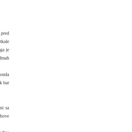
 pred
tkale
ga je
 odmah
 onda
k bar
ni sa
ihove