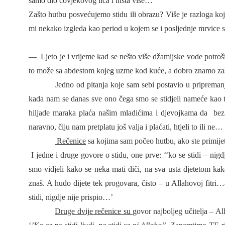
samo dio čovjekovog lica i ništa više…
Zašto hutbu posvećujemo stidu ili obrazu? Više je razloga koji
mi nekako izgleda kao period u kojem se i posljednje mrvice st
—
Ljeto je i vrijeme kad se nešto više džamijske vode potroš
to može sa abdestom kojeg uzme kod kuće, a dobro znamo za
Jedno od pitanja koje sam sebi postavio u pripreman
kada nam se danas sve ono čega smo se stidjeli nameće kao t
hiljade maraka plaća našim mladićima i djevojkama da
bez
naravno, čiju nam pretplatu još valja i plaćati, htjeli to ili ne…
Rečenice
sa kojima sam počeo hutbu, ako ste primijet
I jedne i druge govore o stidu, one prve: ‘‘ko se stidi – nig
smo vidjeli kako se neka mati diči, na sva usta djetetom kako
znaš. A hudo dijete tek progovara, čisto – u Allahovoj fitri…
stidi, nigdje nije prispio…’
Druge dvije rečenice su
govor najboljeg učitelja – 