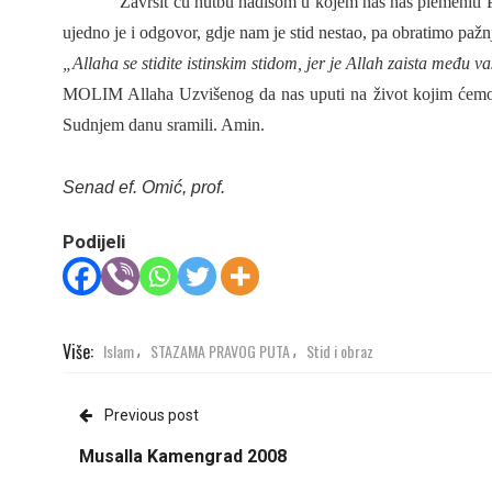
Završit ću hutbu hadisom u kojem nas naš plemeniti P
ujedno je i odgovor, gdje nam je stid nestao, pa obratimo pažn
„Allaha se stidite istinskim stidom, jer je Allah zaista među va
MOLIM Allaha Uzvišenog da nas uputi na život kojim ćemo se
Sudnjem danu sramili. Amin.
Senad ef. Omić, prof.
Podijeli
Više:
Islam
STAZAMA PRAVOG PUTA
Stid i obraz
,
,
Previous post
Musalla Kamengrad 2008