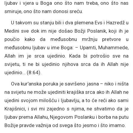
ljubav i vjera u Boga ono što nam treba, ono što nas
smiruje, ono što nam donosi sreću.
U takvom su stanju bili i dva plemena Evs i Hazredž u
Medini sve dok im nije došao Božji Poslanik, koji ih je
poučio kako da međusobnu mržnju pretvore u
međusobnu ljubav u ime Boga: – Upamti, Muhammede,
Allah im je srca ujedinio. Kada bi potrošio sve na
svijetu, ti ne bi ujedinio njihova srca da ih Allah nije
ujedinio… (8:64).
Ova kur'anska poruka je savršeno jasna – niko i ništa
na svijetu ne može ujediniti krajiška srca ako ih Allah ne
ujedini svojom milošću i ljubavlju, a to će reći ako sami
Krajišnici, i svi mi zajedno s njima, ne shvatimo da je
ljubav prema Allahu, Njegovom Poslanku i borba na putu
Božije pravde važnija od svega što jesmo i što imamo.