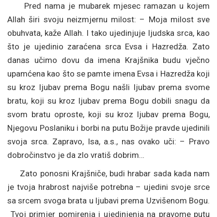
Pred nama je mubarek mjesec ramazan u kojem
Allah širi svoju neizmjernu milost: – Moja milost sve
obuhvata, kaže Allah. I tako ujedinjuje ljudska srca, kao
što je ujedinio zaraćena srca Evsa i Hazredža. Zato
danas učimo dovu da imena Krajšnika budu vječno
upamćena kao što se pamte imena Evsa i Hazredža koji
su kroz ljubav prema Bogu našli ljubav prema svome
bratu, koji su kroz ljubav prema Bogu dobili snagu da
svom bratu oproste, koji su kroz ljubav prema Bogu,
Njegovu Poslaniku i borbi na putu Božije pravde ujedinili
svoja srca. Zapravo, Isa, a.s., nas ovako uči: – Pravo
dobročinstvo je da zlo vratiš dobrim…
Zato ponosni Krajšniče, budi hrabar sada kada nam
je tvoja hrabrost najviše potrebna – ujedini svoje srce
sa srcem svoga brata u ljubavi prema Uzvišenom Bogu.
Tvoj primjer pomirenja i ujedinjenja na pravome putu