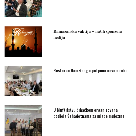
𝐑𝐚𝐦𝐚𝐳𝐚𝐧𝐬𝐤𝐚 𝐯𝐚𝐤𝐭𝐢𝐣𝐚 – 𝐧𝐚𝐬̌𝐢𝐡 𝐬𝐩𝐨𝐧𝐳𝐨𝐫𝐚
𝐡𝐞𝐝𝐢𝐣𝐚
Restoran Hamzibeg u potpuno novom ruhu
U Muftijstvu bihaćkom organizovana
dodjela Šehadetnama za mlade mujezine