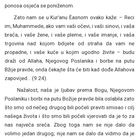
ponosa osjeća se poniženom.
Zato nam se u Kur'anu Èasnom ovako kaže: – Reci
im, Muhammede, ako vam vaši očevi, i vaši sinovi, i vaša
braća, i vaše žene, i vaše pleme, i vaše imanje, i vaša
trgovina nad kojom bdijete od straha da vam ne
propadne, i vaše kuće u kojim ugodno živite – budu
draži od Allaha, Njegovog Poslanika i borbe na putu
Bžije pravde, onda čekajte šta će biti kad dođe Allahova
zapovijed… (9:24).
Nažalost, naša je ljubav prema Bogu, Njegovom
Poslaniku i borbi na putu Božije pravde bila oslabila zato
što smo od nečeg drugog bili počeli praviti smisao i cilj
našega života i što smo bili počeli vjerovati da je to za
nas najveća sreća. Zbog toga nam se nije dalo da
volimo jedan drugog; nije nam se dalo da vidimo da je