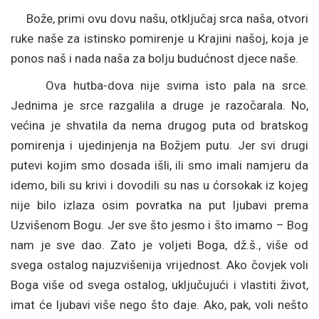
Bože, primi ovu dovu našu, otključaj srca naša, otvori
ruke naše za istinsko pomirenje u Krajini našoj, koja je
ponos naš i nada naša za bolju budućnost djece naše.
Ova hutba-dova nije svima isto pala na srce.
Jednima je srce razgalila a druge je razočarala. No,
većina je shvatila da nema drugog puta od bratskog
pomirenja i ujedinjenja na Božjem putu. Jer svi drugi
putevi kojim smo dosada išli, ili smo imali namjeru da
idemo, bili su krivi i dovodili su nas u ćorsokak iz kojeg
nije bilo izlaza osim povratka na put ljubavi prema
Uzvišenom Bogu. Jer sve što jesmo i što imamo – Bog
nam je sve dao. Zato je voljeti Boga, dž.š., više od
svega ostalog najuzvišenija vrijednost. Ako čovjek voli
Boga više od svega ostalog, uključujući i vlastiti život,
imat će ljubavi više nego što daje. Ako, pak, voli nešto