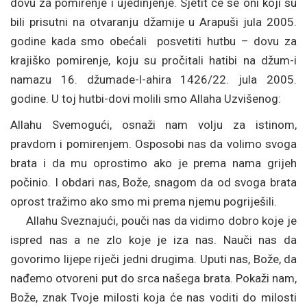
dovu za pomirenje i ujedinjenje. Sjetit će se oni koji su
bili prisutni na otvaranju džamije u Arapuši jula 2005.
godine kada smo obećali posvetiti hutbu – dovu za
krajiško pomirenje, koju su pročitali hatibi na džum-i
namazu 16. džumade-l-ahira 1426/22. jula 2005.
godine. U toj hutbi-dovi molili smo Allaha Uzvišenog:
Allahu Svemogući, osnaži nam volju za istinom,
pravdom i pomirenjem. Osposobi nas da volimo svoga
brata i da mu oprostimo ako je prema nama grijeh
počinio. I obdari nas, Bože, snagom da od svoga brata
oprost tražimo ako smo mi prema njemu pogriješili.
Allahu Sveznajući, pouči nas da vidimo dobro koje je
ispred nas a ne zlo koje je iza nas. Nauči nas da
govorimo lijepe riječi jedni drugima. Uputi nas, Bože, da
nađemo otvoreni put do srca našega brata. Pokaži nam,
Bože, znak Tvoje milosti koja će nas voditi do milosti