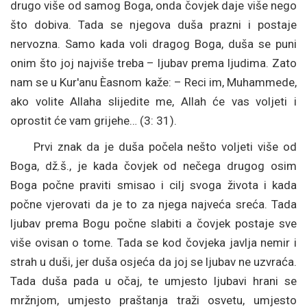
drugo više od samog Boga, onda čovjek daje više nego
što dobiva. Tada se njegova duša prazni i postaje
nervozna. Samo kada voli dragog Boga, duša se puni
onim što joj najviše treba – ljubav prema ljudima. Zato
nam se u Kur'anu Èasnom kaže: – Reci im, Muhammede,
ako volite Allaha slijedite me, Allah će vas voljeti i
oprostit će vam grijehe… (3: 31).
Prvi znak da je duša počela nešto voljeti više od
Boga, dž.š., je kada čovjek od nečega drugog osim
Boga počne praviti smisao i cilj svoga života i kada
počne vjerovati da je to za njega najveća sreća. Tada
ljubav prema Bogu počne slabiti a čovjek postaje sve
više ovisan o tome. Tada se kod čovjeka javlja nemir i
strah u duši, jer duša osjeća da joj se ljubav ne uzvraća.
Tada duša pada u očaj, te umjesto ljubavi hrani se
mržnjom, umjesto praštanja traži osvetu, umjesto