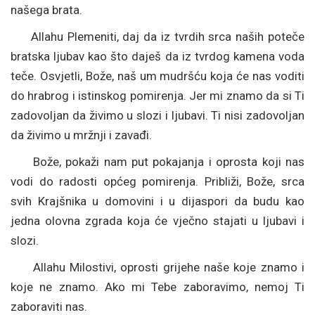
našega brata.
Allahu Plemeniti, daj da iz tvrdih srca naših poteče
bratska ljubav kao što daješ da iz tvrdog kamena voda
teče. Osvjetli, Bože, naš um mudršću koja će nas voditi
do hrabrog i istinskog pomirenja. Jer mi znamo da si Ti
zadovoljan da živimo u slozi i ljubavi. Ti nisi zadovoljan
da živimo u mržnji i zavađi.
Bože, pokaži nam put pokajanja i oprosta koji nas
vodi do radosti općeg pomirenja. Približi, Bože, srca
svih Krajšnika u domovini i u dijaspori da budu kao
jedna olovna zgrada koja će vječno stajati u ljubavi i
slozi.
Allahu Milostivi, oprosti grijehe naše koje znamo i
koje ne znamo. Ako mi Tebe zaboravimo, nemoj Ti
zaboraviti nas.