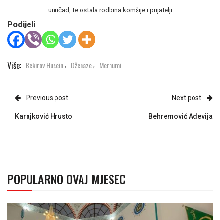
unučad, te ostala rodbina komšije i prijatelji
Podijeli
Više:
Bekirov Husein
Dženaze
Merhumi
,
,
Previous post
Next post
Karajković Hrusto
Behremović Adevija
POPULARNO OVAJ MJESEC