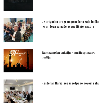
Uz prigodan program proučena zajednička
ikrar dova za naše ovogodišnje hadžije
𝐑𝐚𝐦𝐚𝐳𝐚𝐧𝐬𝐤𝐚 𝐯𝐚𝐤𝐭𝐢𝐣𝐚 – 𝐧𝐚𝐬̌𝐢𝐡 𝐬𝐩𝐨𝐧𝐳𝐨𝐫𝐚
𝐡𝐞𝐝𝐢𝐣𝐚
Restoran Hamzibeg u potpuno novom ruhu