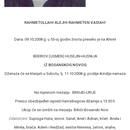
RAHMETULLAHI ALEJHI RAHMETEN VASIAH!
Dana: 09.10.2008.g. u 55-oj godini života preselio je na Ahiret
BEKIROV (USMEN) HUSEJIN-HUSNIJA
IZ BOSANSKOG NOVOG
Dženaza će se klanjati u Subotu, tj. 11.10.2008.g. poslije ikindije namaza
Na mjesnom mezarju : BRKIÆI-URIJE
Prevoz obezbijeđen ispred Hamzibegove džamije u 13:30 h
Ukop će se izvršiti na mezarju: Brkići-Bosanski Novi
Ožalošćeni:
Supruga-Hata, sinovi: Sanel, Anel i Adnan, kćeri: Anela i
Mirela, braća: Adem i Nedžad, sestra-Nevresa, zetovi, snahe,