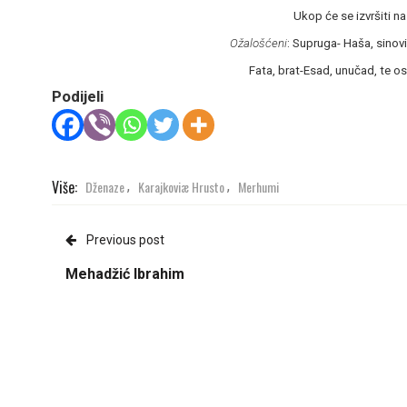
Ukop će se izvršiti n
Ožalošćeni
: Supruga- Haša, sinovi
Fata, brat-Esad, unučad, te os
Podijeli
Više:
Dženaze
Karajkoviæ Hrusto
Merhumi
,
,
Previous post
Mehadžić Ibrahim