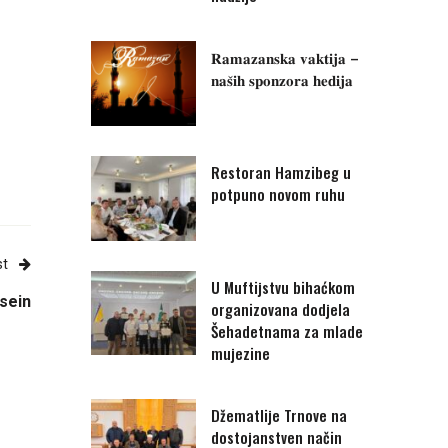
𝐑𝐚𝐦𝐚𝐳𝐚𝐧𝐬𝐤𝐚 𝐯𝐚𝐤𝐭𝐢𝐣𝐚 –
𝐧𝐚𝐬̌𝐢𝐡 𝐬𝐩𝐨𝐧𝐳𝐨𝐫𝐚 𝐡𝐞𝐝𝐢𝐣𝐚
Restoran Hamzibeg u
potpuno novom ruhu
st
U Muftijstvu bihaćkom
sein
organizovana dodjela
Šehadetnama za mlade
mujezine
Džematlije Trnove na
dostojanstven način