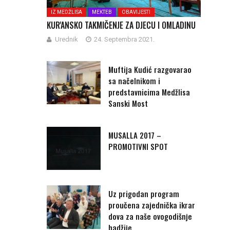
IZ MEDŽLISA
MEKTEB
OBAVIJESTI
KUR'ANSKO TAKMIČENJE ZA DJECU I OMLADINU
Urednik
24. Septembra 2021.
Muftija Kudić razgovarao
sa načelnikom i
predstavnicima Medžlisa
Sanski Most
MUSALLA 2017 –
PROMOTIVNI SPOT
Uz prigodan program
proučena zajednička ikrar
dova za naše ovogodišnje
hadžije