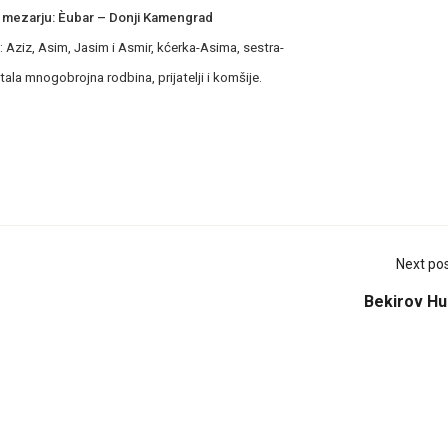
a
mezarju: Èubar – Donji Kamengrad
: Aziz, Asim, Jasim i Asmir, kćerka-Asima, sestra-
tala mnogobrojna rodbina, prijatelji i komšije.
Next po
Bekirov Hu