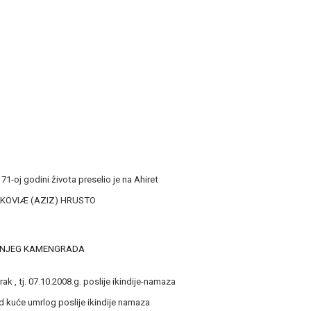
71-oj godini života preselio je na Ahiret
KOVIÆ (AZIZ) HRUSTO
ONJEG KAMENGRADA
ak , tj. 07.10.2008.g. poslije ikindije-namaza
 kuće umrlog poslije ikindije namaza