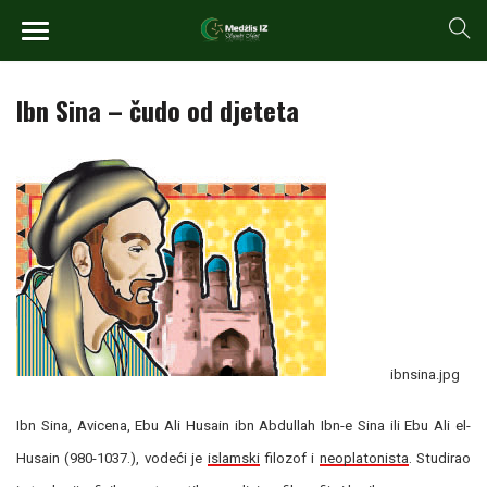
Ibn Sina – čudo od djeteta
ibnsina.jpg
Ibn Sina, Avicena, Ebu Ali Husain ibn Abdullah Ibn-e Sina ili Ebu Ali el-
Husain (980-1037.), vodeći je
islamski
filozof i
neoplatonista
. Studirao