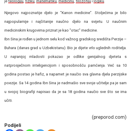
je
teologiju
,
fiziku
,
matematiku
,
medicinu
,
filozofiju
i
logiku
.
Njegovo najpoznatije djelo je "Kanon medicine". Stoljećima je bilo
najpopularnije i najčitanije naučno djelo na svijetu. U naučnim
medicinskim krugovima priznat je kao "otac" medicine.
Ibn Sina je rođen u jednom selu kod važnog gradskog središta Perzije –
Buhara (danas grad u Uzbekistanu). Bio je dijete vrlo uglednih roditelja.
U najranijoj mladosti pokazao je odlike genijalnog djeteta s
natprosječnom inteligencijom i sposobnošću pamćenja. Već sa 10
godina postao je hafiz, a napamet je naučio sva glavna djela perzijske
poezije. Sa 14 godina Ibn Sina je nadmašio sve svoje učitelje pa je sam
u svojoj biografiji napisao da je sa 18 godina naučio sve što se ima
učiti.
(preporod.com)
Podijeli