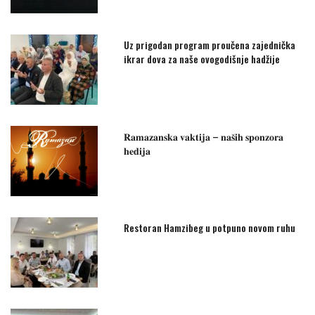
Uz prigodan program proučena zajednička
ikrar dova za naše ovogodišnje hadžije
𝐑𝐚𝐦𝐚𝐳𝐚𝐧𝐬𝐤𝐚 𝐯𝐚𝐤𝐭𝐢𝐣𝐚 – 𝐧𝐚𝐬̌𝐢𝐡 𝐬𝐩𝐨𝐧𝐳𝐨𝐫𝐚
𝐡𝐞𝐝𝐢𝐣𝐚
Restoran Hamzibeg u potpuno novom ruhu